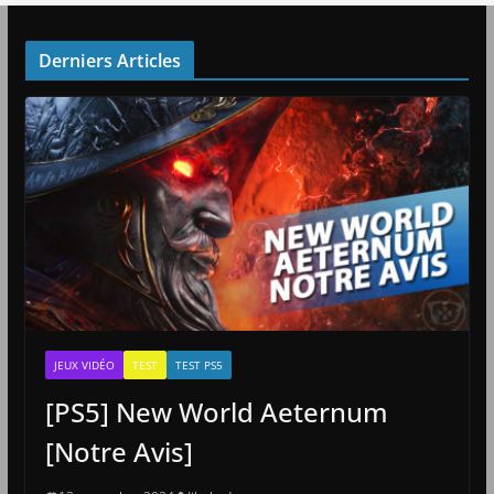
Derniers Articles
JEUX VIDÉO
TEST
TEST PS5
[PS5] New World Aeternum
[Notre Avis]