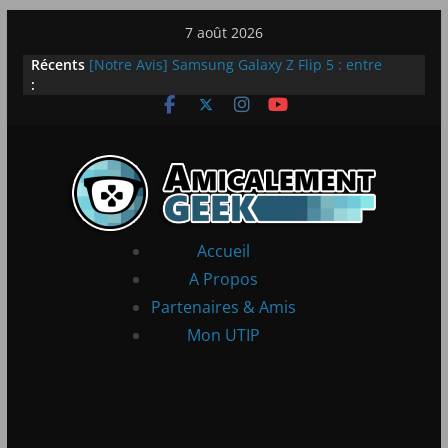
Passer
7 août 2026
au
Récents
[Notre Avis] Samsung Galaxy Z Flip 5 : entre
contenu
:
innovation et quotidien
[PS5] New World Aeternum [Notre Avis]
[PS5] Throne and Liberty – Notre Avis
[Notre Avis] Spy x Family: Code White
LEGO dévoile la LEGO Technic McLaren P1
Accueil
A Propos
Partenaires & Amis
Mon UTIP