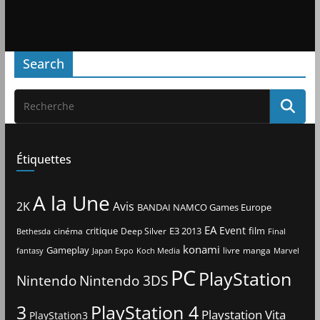
Search
Étiquettes
A la Une
2K
Avis
BANDAI NAMCO Games Europe
EA
Event
critique
E3 2013
film
cinéma
Deep Silver
Bethesda
Final
konami
Gameplay
livre
manga
Japan Expo
fantasy
Koch Media
Marvel
PC
PlayStation
Nintendo
Nintendo 3DS
3
PlayStation 4
Playstation Vita
PlayStation3