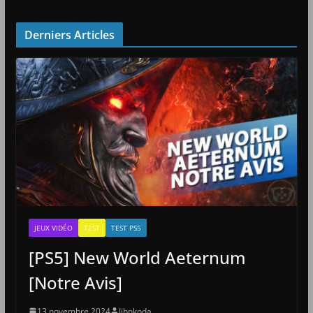
Derniers Articles
JEUX VIDÉO
TEST
TEST PS5
[PS5] New World Aeternum
[Notre Avis]
13 novembre 2024
Jihnkoda