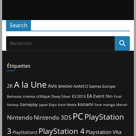
Search
Étiquettes
A la Une
2K
Avis
BANDAI NAMCO Games Europe
EA
Event
critique
E3 2013
film
cinéma
Deep Silver
Bethesda
Final
konami
Gameplay
livre
manga
Japan Expo
fantasy
Koch Media
Marvel
PC
PlayStation
Nintendo
Nintendo 3DS
3
PlayStation 4
Playstation Vita
PlayStation3