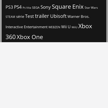
Square Enix
PS4
Sony
PS3
SEGA
Star Wars
Ps Vita
trailer
Ubisoft
Test
Warner Bros.
série
STEAM
Xbox
Interactive Entertainment
Wii U
WEBZEN
WiiU
360
Xbox One