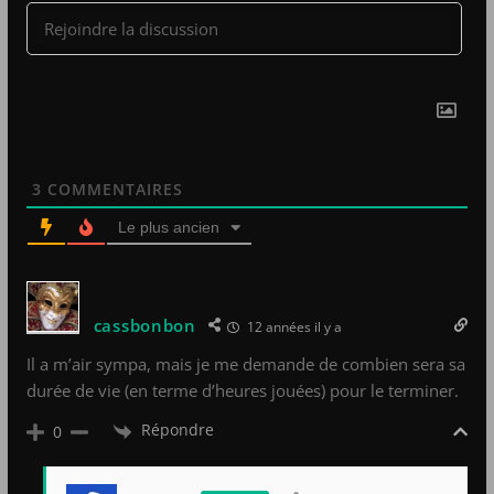
3
COMMENTAIRES
Le plus ancien
cassbonbon
12 années il y a
Il a m’air sympa, mais je me demande de combien sera sa
durée de vie (en terme d’heures jouées) pour le terminer.
Répondre
0