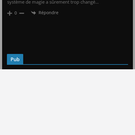
système de magie a sûrement trop changé…
Répondre
0
Pub