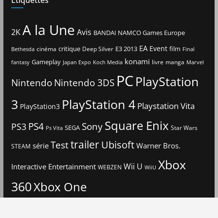
A la Une
2K
Avis
BANDAI NAMCO Games Europe
EA
Event
critique
E3 2013
film
cinéma
Deep Silver
Bethesda
Final
konami
Gameplay
livre
manga
Japan Expo
fantasy
Koch Media
Marvel
PC
PlayStation
Nintendo
Nintendo 3DS
3
PlayStation 4
Playstation Vita
PlayStation3
Square Enix
PS4
Sony
PS3
SEGA
Star Wars
Ps Vita
trailer
Ubisoft
Test
Warner Bros.
série
STEAM
Xbox
Interactive Entertainment
Wii U
WEBZEN
WiiU
360
Xbox One