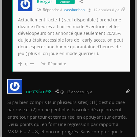
Reogar
Auteur
Répondre à
cassbonbon
12 années il y a
Actuellement l’acte 1 ( seul disponible ) prend une
dizaine d’heures à finir en mode Aventurier et les
développeurs ont annoncé que seulement 20/25%
du jeu était accessible lors de l’early acces, on peut
donc espérer une bonne quarantaine d’heures de
jeu ( plus si on joue en mode guerrier ).
Répondre
0
ne73fan98
12 années il y a
Si j’ai bien compris (sur plusieurs sites) : (1) c’est du case
par case et (2) on ne peut plus basculer dès qu’on veut
entre tour par tour et temps réel en appuyant sur entrée.
Deux points qui en font une régression par rapport à
M&M 6 – 7 – 8, et non un progrès. Sans compter que le