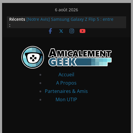
Passer
6 août 2026
au
Récents
[Notre Avis] Samsung Galaxy Z Flip 5 : entre
contenu
:
innovation et quotidien
[PS5] New World Aeternum [Notre Avis]
[PS5] Throne and Liberty – Notre Avis
[Notre Avis] Spy x Family: Code White
LEGO dévoile la LEGO Technic McLaren P1
Accueil
A Propos
Partenaires & Amis
Mon UTIP