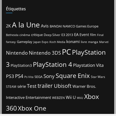
Étiquettes
A la Une
2K
Avis
BANDAI NAMCO Games Europe
EA
Event
critique
E3 2013
film
cinéma
Deep Silver
Bethesda
Final
konami
Gameplay
livre
manga
Japan Expo
fantasy
Koch Media
Marvel
PC
PlayStation
Nintendo
Nintendo 3DS
3
PlayStation 4
Playstation Vita
PlayStation3
Square Enix
PS4
Sony
PS3
SEGA
Star Wars
Ps Vita
trailer
Ubisoft
Test
Warner Bros.
série
STEAM
Xbox
Interactive Entertainment
Wii U
WEBZEN
WiiU
360
Xbox One