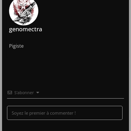
genomectra
Pigiste
S’abonner