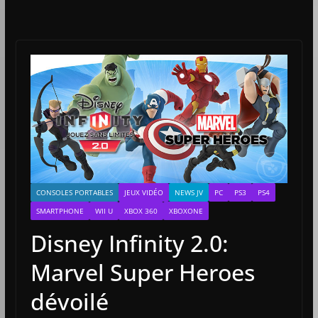
CONSOLES PORTABLES
JEUX VIDÉO
NEWS JV
PC
PS3
PS4
SMARTPHONE
WII U
XBOX 360
XBOXONE
Disney Infinity 2.0:
Marvel Super Heroes
dévoilé