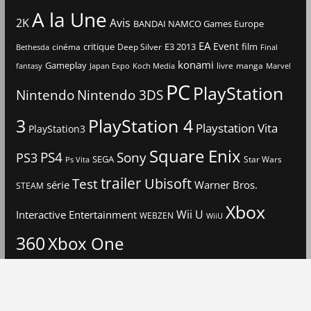
A la Une
2K
Avis
BANDAI NAMCO Games Europe
EA
Event
critique
E3 2013
film
cinéma
Deep Silver
Bethesda
Final
konami
Gameplay
livre
manga
Japan Expo
fantasy
Koch Media
Marvel
PC
PlayStation
Nintendo
Nintendo 3DS
3
PlayStation 4
Playstation Vita
PlayStation3
Square Enix
PS4
Sony
PS3
SEGA
Star Wars
Ps Vita
trailer
Ubisoft
Test
Warner Bros.
série
STEAM
Xbox
Interactive Entertainment
Wii U
WEBZEN
WiiU
360
Xbox One