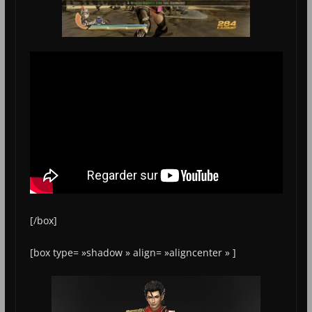
[/box]
[box type= »shadow » align= »aligncenter » ]