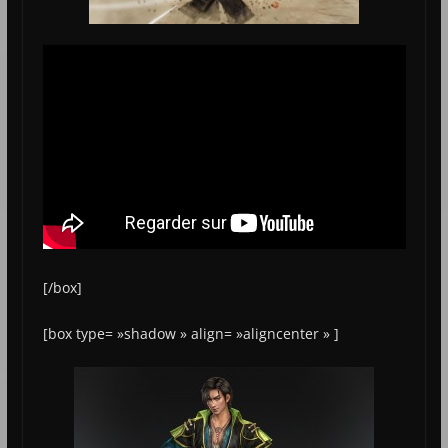
[/box]
[box type= »shadow » align= »aligncenter » ]