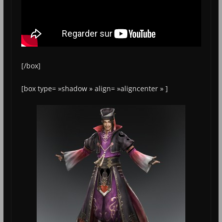
[/box]
[box type= »shadow » align= »aligncenter » ]