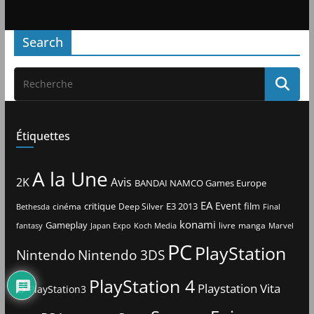
Search
Étiquettes
A la Une
2K
Avis
BANDAI NAMCO Games Europe
EA
Event
critique
E3 2013
film
cinéma
Deep Silver
Bethesda
Final
konami
Gameplay
livre
manga
Japan Expo
fantasy
Koch Media
Marvel
PC
PlayStation
Nintendo
Nintendo 3DS
3
PlayStation 4
Playstation Vita
PlayStation3