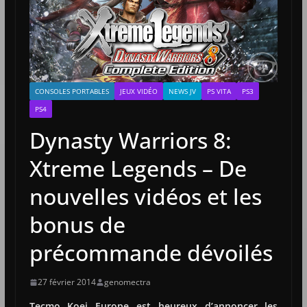
CONSOLES PORTABLES
JEUX VIDÉO
NEWS JV
PS VITA
PS3
PS4
Dynasty Warriors 8:
Xtreme Legends – De
nouvelles vidéos et les
bonus de
précommande dévoilés
27 février 2014
genomectra
Tecmo Koei Europe est heureux d’annoncer les