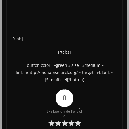
[/tab]
[/tabs]
[button color= »green » size= »medium »
link= »http://monabismarck.org/ » target= »blank »
]Site officiel[/button]
0
Évaluation de l'articl
e