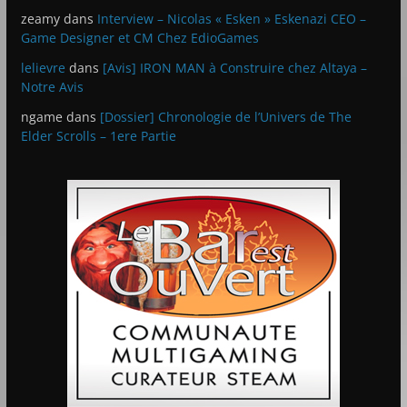
zeamy
dans
Interview – Nicolas « Esken » Eskenazi CEO –
Game Designer et CM Chez EdioGames
lelievre
dans
[Avis] IRON MAN à Construire chez Altaya –
Notre Avis
ngame
dans
[Dossier] Chronologie de l’Univers de The
Elder Scrolls – 1ere Partie