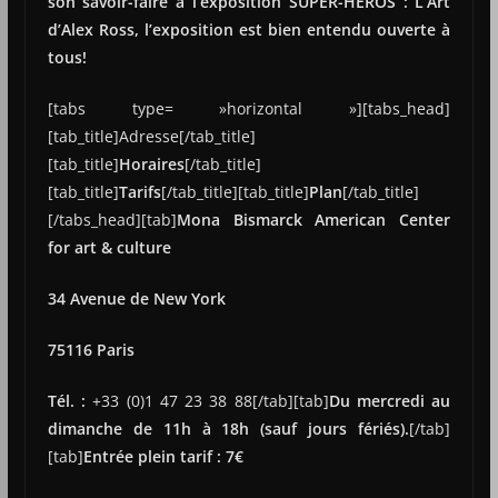
son savoir-faire à l’exposition SUPER-HEROS : L’Art
d’Alex Ross, l’exposition est bien entendu ouverte à
tous!
[tabs type= »horizontal »][tabs_head]
[tab_title]Adresse[/tab_title]
[tab_title]
Horaires
[/tab_title]
[tab_title]
Tarifs
[/tab_title][tab_title]
Plan
[/tab_title]
[/tabs_head][tab]
Mona Bismarck American Center
for art & culture
34 Avenue de New York
75116 Paris
Tél. :
+33 (0)1 47 23 38 88[/tab][tab]
Du mercredi au
dimanche de 11h à 18h (sauf jours fériés).
[/tab]
[tab]
Entrée plein tarif : 7€