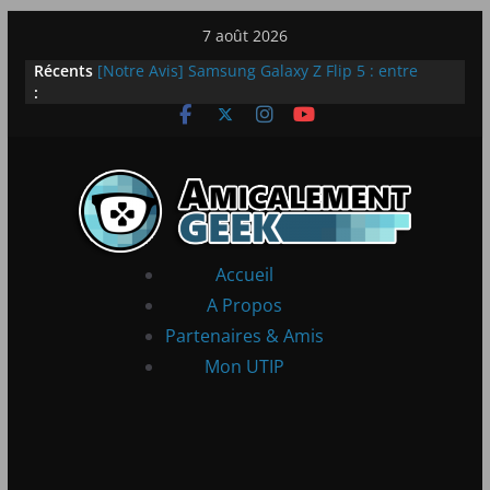
Passer
7 août 2026
au
Récents
[Notre Avis] Samsung Galaxy Z Flip 5 : entre
contenu
:
innovation et quotidien
[PS5] New World Aeternum [Notre Avis]
[PS5] Throne and Liberty – Notre Avis
[Notre Avis] Spy x Family: Code White
LEGO dévoile la LEGO Technic McLaren P1
Accueil
A Propos
Partenaires & Amis
Mon UTIP