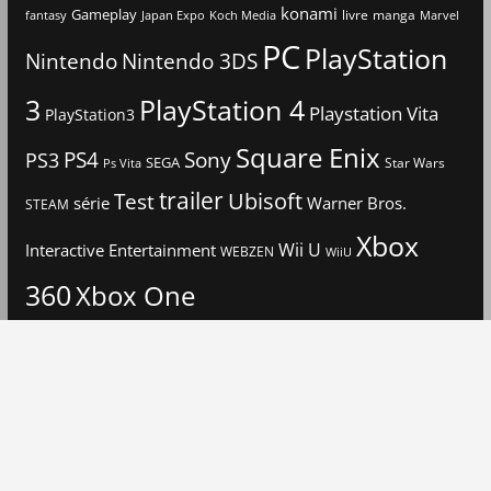
konami
Gameplay
livre
manga
Japan Expo
fantasy
Koch Media
Marvel
PC
PlayStation
Nintendo
Nintendo 3DS
3
PlayStation 4
Playstation Vita
PlayStation3
Square Enix
PS4
Sony
PS3
SEGA
Star Wars
Ps Vita
trailer
Ubisoft
Test
Warner Bros.
série
STEAM
Xbox
Interactive Entertainment
Wii U
WEBZEN
WiiU
360
Xbox One