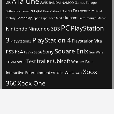
A la Une
2K
Avis
BANDAI NAMCO Games Europe
EA
Event
critique
E3 2013
film
cinéma
Deep Silver
Bethesda
Final
konami
Gameplay
livre
manga
Japan Expo
fantasy
Koch Media
Marvel
PC
PlayStation
Nintendo
Nintendo 3DS
3
PlayStation 4
Playstation Vita
PlayStation3
Square Enix
PS4
Sony
PS3
SEGA
Star Wars
Ps Vita
trailer
Ubisoft
Test
Warner Bros.
série
STEAM
Xbox
Interactive Entertainment
Wii U
WEBZEN
WiiU
360
Xbox One