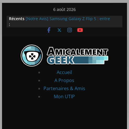
Passer
6 août 2026
LEGO dévoile la LEGO Technic McLaren P1
au
Récents
[Notre Avis] Samsung Galaxy Z Flip 5 : entre
contenu
:
innovation et quotidien
[PS5] New World Aeternum [Notre Avis]
[PS5] Throne and Liberty – Notre Avis
[Notre Avis] Spy x Family: Code White
Accueil
A Propos
Partenaires & Amis
Mon UTIP