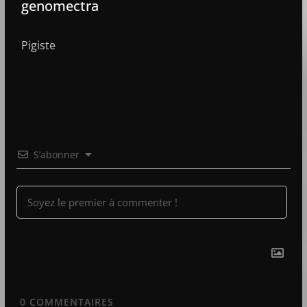
genomectra
Pigiste
S’abonner
0
COMMENTAIRES