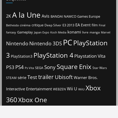
A la Une
2K
Avis
BANDAI NAMCO Games Europe
EA
Event
critique
E3 2013
film
cinéma
Deep Silver
Bethesda
Final
konami
Gameplay
livre
manga
Japan Expo
fantasy
Koch Media
Marvel
PC
PlayStation
Nintendo
Nintendo 3DS
3
PlayStation 4
Playstation Vita
PlayStation3
Square Enix
PS4
Sony
PS3
SEGA
Star Wars
Ps Vita
trailer
Ubisoft
Test
Warner Bros.
série
STEAM
Xbox
Interactive Entertainment
Wii U
WEBZEN
WiiU
360
Xbox One