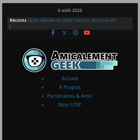
Passer
6 août 2026
au
Récents
LEGO dévoile la LEGO Technic McLaren P1
contenu
:
[Notre Avis] Samsung Galaxy Z Flip 5 : entre
innovation et quotidien
[PS5] New World Aeternum [Notre Avis]
[PS5] Throne and Liberty – Notre Avis
[Notre Avis] Spy x Family: Code White
Accueil
A Propos
Partenaires & Amis
Mon UTIP