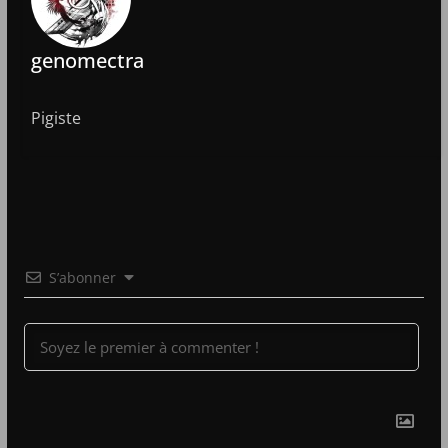
genomectra
Pigiste
S’abonner