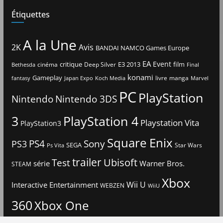
Étiquettes
A la Une
2K
Avis
BANDAI NAMCO Games Europe
EA
Event
critique
E3 2013
film
cinéma
Deep Silver
Bethesda
Final
konami
Gameplay
livre
manga
Japan Expo
fantasy
Koch Media
Marvel
PC
PlayStation
Nintendo
Nintendo 3DS
3
PlayStation 4
Playstation Vita
PlayStation3
Square Enix
PS4
Sony
PS3
SEGA
Star Wars
Ps Vita
trailer
Ubisoft
Test
Warner Bros.
série
STEAM
Xbox
Interactive Entertainment
Wii U
WEBZEN
WiiU
360
Xbox One