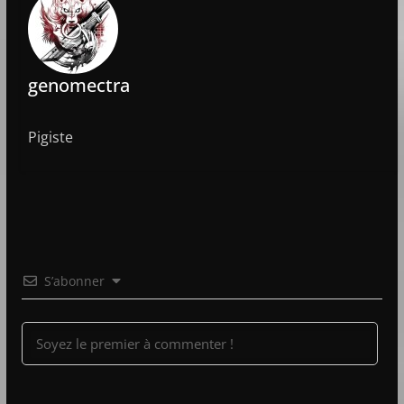
genomectra
Pigiste
S’abonner