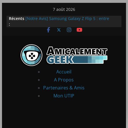
Passer
7 août 2026
au
Récents
[Notre Avis] Samsung Galaxy Z Flip 5 : entre
contenu
:
innovation et quotidien
[PS5] New World Aeternum [Notre Avis]
[PS5] Throne and Liberty – Notre Avis
[Notre Avis] Spy x Family: Code White
LEGO dévoile la LEGO Technic McLaren P1
Accueil
A Propos
Partenaires & Amis
Mon UTIP