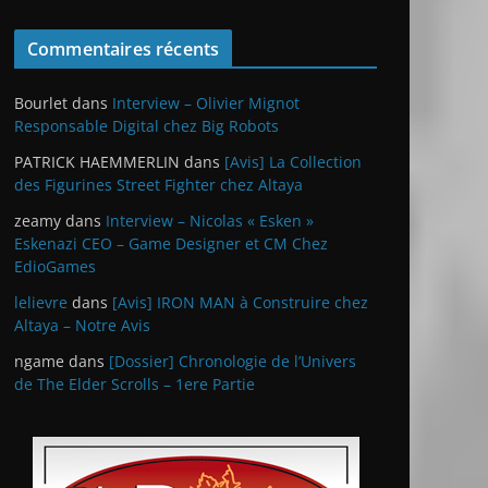
Commentaires récents
Bourlet
dans
Interview – Olivier Mignot
Responsable Digital chez Big Robots
PATRICK HAEMMERLIN
dans
[Avis] La Collection
des Figurines Street Fighter chez Altaya
zeamy
dans
Interview – Nicolas « Esken »
Eskenazi CEO – Game Designer et CM Chez
EdioGames
lelievre
dans
[Avis] IRON MAN à Construire chez
Altaya – Notre Avis
ngame
dans
[Dossier] Chronologie de l’Univers
de The Elder Scrolls – 1ere Partie