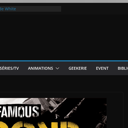
ode White
ic McLaren P1
 Flip 5 : entre innovation et
Notre Avis]
otre Avis
SÉRIES/TV
ANIMATIONS
GEEKERIE
EVENT
BIBL