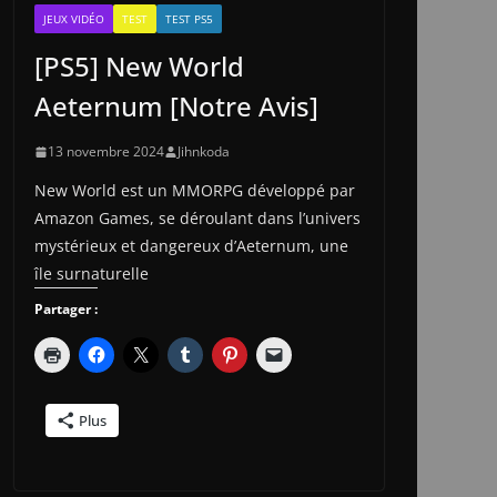
JEUX VIDÉO
TEST
TEST PS5
[PS5] New World
Aeternum [Notre Avis]
13 novembre 2024
Jihnkoda
New World est un MMORPG développé par
Amazon Games, se déroulant dans l’univers
mystérieux et dangereux d’Aeternum, une
île surnaturelle
Partager :
Plus