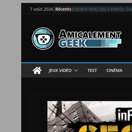
Passer
Récents :
[Notre Avis] Spy x Family: C
7 août 2026
au
LEGO dévoile la LEGO Techn
[Notre Avis] Samsung Galaxy Z
contenu
quotidien
[PS5] New World Aeternum [
[PS5] Throne and Liberty – N
JEUX VIDÉO
TEST
CINÉMA