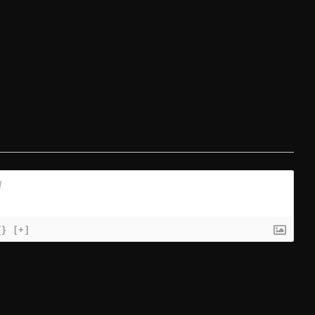
{}
[+]