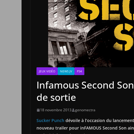
JEUX VIDÉO
NEWS JV
PS4
Infamous Second Son 
de sortie
18 novembre 2013
genomectra
Sucker Punch
dévoile à l’occasion du lancemen
nouveau trailer pour inFAMOUS Second Son ainsi 