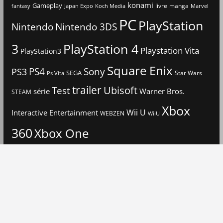
konami
Gameplay
livre
manga
Japan Expo
fantasy
Koch Media
Marvel
PC
PlayStation
Nintendo
Nintendo 3DS
3
PlayStation 4
Playstation Vita
PlayStation3
Square Enix
PS4
Sony
PS3
SEGA
Star Wars
Ps Vita
trailer
Ubisoft
Test
Warner Bros.
série
STEAM
Xbox
Interactive Entertainment
Wii U
WEBZEN
WiiU
360
Xbox One