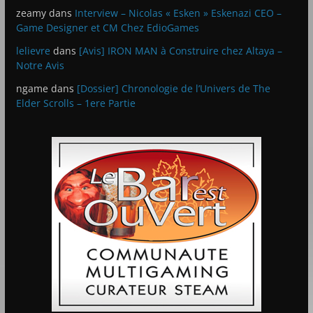
zeamy
dans
Interview – Nicolas « Esken » Eskenazi CEO –
Game Designer et CM Chez EdioGames
lelievre
dans
[Avis] IRON MAN à Construire chez Altaya –
Notre Avis
ngame
dans
[Dossier] Chronologie de l’Univers de The
Elder Scrolls – 1ere Partie