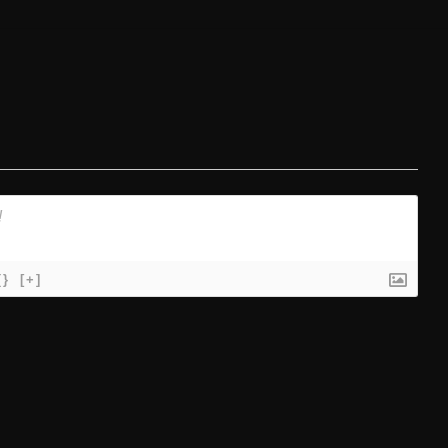
{}
[+]