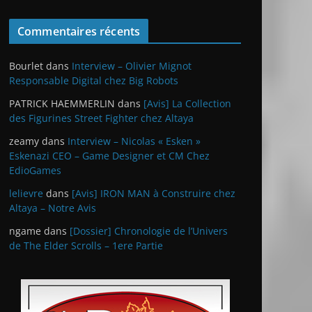
Commentaires récents
Bourlet
dans
Interview – Olivier Mignot
Responsable Digital chez Big Robots
PATRICK HAEMMERLIN
dans
[Avis] La Collection
des Figurines Street Fighter chez Altaya
zeamy
dans
Interview – Nicolas « Esken »
Eskenazi CEO – Game Designer et CM Chez
EdioGames
lelievre
dans
[Avis] IRON MAN à Construire chez
Altaya – Notre Avis
ngame
dans
[Dossier] Chronologie de l’Univers
de The Elder Scrolls – 1ere Partie