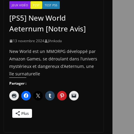
JEUX VIDÉO
TEST
TEST PS5
[PS5] New World
Aeternum [Notre Avis]
13 novembre 2024
Jihnkoda
New World est un MMORPG développé par
Amazon Games, se déroulant dans l’univers
mystérieux et dangereux d’Aeternum, une
île surnaturelle
Partager :
Plus