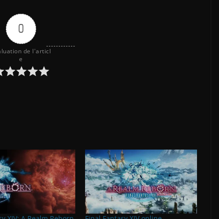
0
luation de l'articl
e
sy XIV: A Realm Reborn
Final Fantasy XIV online