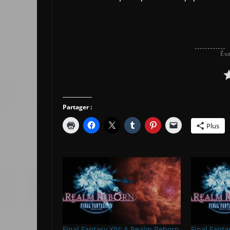
Éva
Partager :
Plus
Final Fantasy XIV: A Realm Reborn
Final Fanta