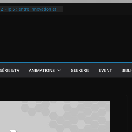
 Flip 5 : entre innovation et
Notre Avis]
otre Avis
ode White
ic McLaren P1
SÉRIES/TV
ANIMATIONS
GEEKERIE
EVENT
BIBL