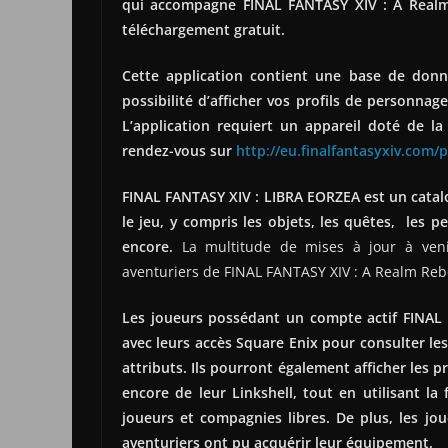
qui accompagne FINAL FANTASY XIV : A Realm
téléchargement gratuit.
Cette application contient une base de donné
possibilité d’afficher vos profils de personna
L’application requiert un appareil doté de l
rendez-vous sur
http://eu.finalfantasyxiv.com/p
FINAL FANTASY XIV : LIBRA EORZEA est un catal
le jeu, y compris les objets, les quêtes, les 
encore.
La multitude de mises à jour à venir
aventuriers de FINAL FANTASY XIV : A Realm Reb
Les joueurs possédant un compte actif FINAL
avec leurs accès Square Enix pour consulter l
attributs. Ils pourront également afficher les
encore de leur Linkshell, tout en utilisant la
joueurs et compagnies libres. De plus, les jo
aventuriers ont pu acquérir leur équipement.