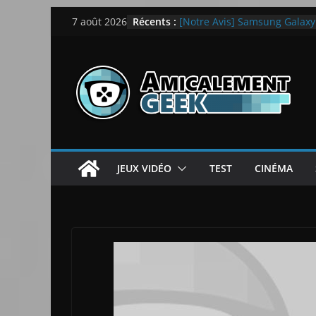
Passer
Récents :
[Notre Avis] Samsung Galaxy Z
7 août 2026
au
quotidien
[PS5] New World Aeternum [
contenu
[PS5] Throne and Liberty – N
[Notre Avis] Spy x Family: C
LEGO dévoile la LEGO Techn
JEUX VIDÉO
TEST
CINÉMA