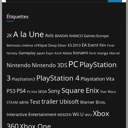
Étiquettes
A la Une
2K
Avis
BANDAI NAMCO Games Europe
EA
Event
critique
E3 2013
film
cinéma
Deep Silver
Bethesda
Final
konami
Gameplay
livre
manga
Japan Expo
fantasy
Koch Media
Marvel
PC
PlayStation
Nintendo
Nintendo 3DS
3
PlayStation 4
Playstation Vita
PlayStation3
Square Enix
PS4
Sony
PS3
SEGA
Star Wars
Ps Vita
trailer
Ubisoft
Test
Warner Bros.
série
STEAM
Xbox
Interactive Entertainment
Wii U
WEBZEN
WiiU
360
Xbox One