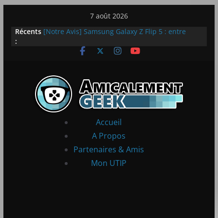
Passer
7 août 2026
au
Récents
[Notre Avis] Samsung Galaxy Z Flip 5 : entre
contenu
:
innovation et quotidien
[PS5] New World Aeternum [Notre Avis]
[PS5] Throne and Liberty – Notre Avis
[Notre Avis] Spy x Family: Code White
LEGO dévoile la LEGO Technic McLaren P1
Accueil
A Propos
Partenaires & Amis
Mon UTIP