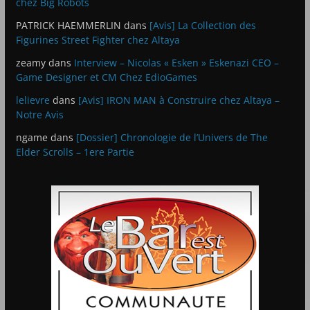
chez Big Robots
PATRICK HAEMMERLIN
dans
[Avis] La Collection des
Figurines Street Fighter chez Altaya
zeamy
dans
Interview – Nicolas « Esken » Eskenazi CEO –
Game Designer et CM Chez EdioGames
lelievre
dans
[Avis] IRON MAN à Construire chez Altaya –
Notre Avis
ngame
dans
[Dossier] Chronologie de l’Univers de The
Elder Scrolls – 1ere Partie