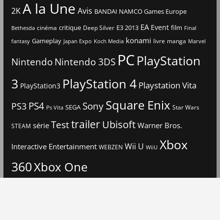
A la Une
2K
Avis
BANDAI NAMCO Games Europe
EA
Event
critique
E3 2013
film
cinéma
Deep Silver
Bethesda
Final
konami
Gameplay
livre
manga
Japan Expo
fantasy
Koch Media
Marvel
PC
PlayStation
Nintendo
Nintendo 3DS
3
PlayStation 4
Playstation Vita
PlayStation3
Square Enix
PS4
Sony
PS3
SEGA
Star Wars
Ps Vita
trailer
Ubisoft
Test
Warner Bros.
série
STEAM
Xbox
Interactive Entertainment
Wii U
WEBZEN
WiiU
360
Xbox One