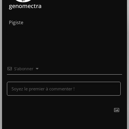
genomectra
Pigiste
S’abonner