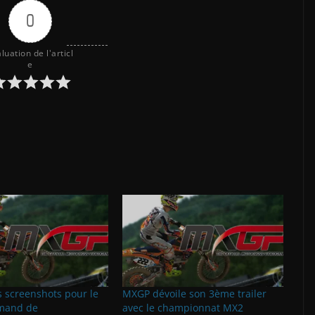
0
luation de l'articl
e
 screenshots pour le
MXGP dévoile son 3ème trailer
emand de
avec le championnat MX2