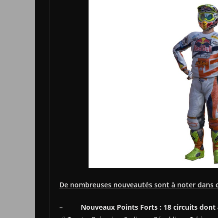
De nombreuses nouveautés sont à noter dans c
–
Nouveaux Points Forts
:
18 circuits dont 