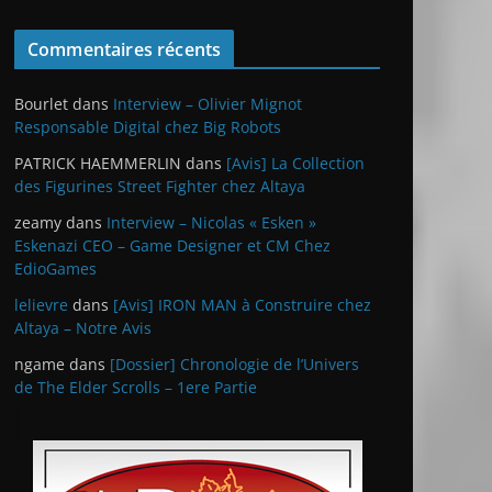
Commentaires récents
Bourlet
dans
Interview – Olivier Mignot
Responsable Digital chez Big Robots
PATRICK HAEMMERLIN
dans
[Avis] La Collection
des Figurines Street Fighter chez Altaya
zeamy
dans
Interview – Nicolas « Esken »
Eskenazi CEO – Game Designer et CM Chez
EdioGames
lelievre
dans
[Avis] IRON MAN à Construire chez
Altaya – Notre Avis
ngame
dans
[Dossier] Chronologie de l’Univers
de The Elder Scrolls – 1ere Partie