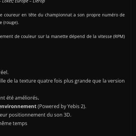
–
Loket
;
Europe –
Lierop
 le coureur en tête du championnat a son propre numéro de
 (rouge).
gement de couleur sur la manette dépend de la vitesse (RPM)
éel.
aille de la texture quatre fois plus grande que la version
nt été améliorés
.
l’environnement
(Powered by Yebis 2).
leur positionnement du son 3D.
même temps