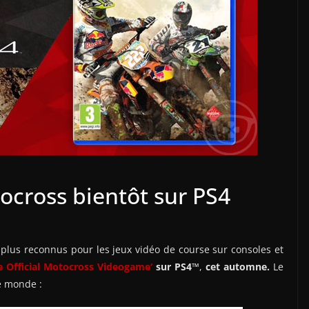
ocross bientôt sur PS4
 plus reconnus pour les jeux vidéo de course sur consoles et
e Official Motocross
Videogame
‘
sur PS4
™,
cet automne.
Le
e monde :