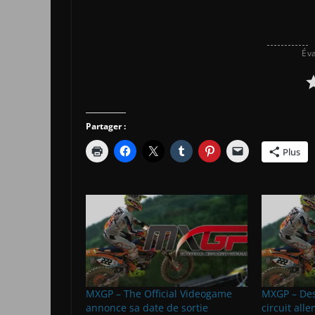
Éva
Partager :
Plus
MXGP – The Official Videogame
MXGP – Des
annonce sa date de sortie
circuit all