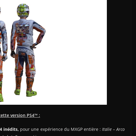
ette version PS4™ :
4 inédits
,
pour une expérience du MXGP entière :
Ital
ie
– Arco