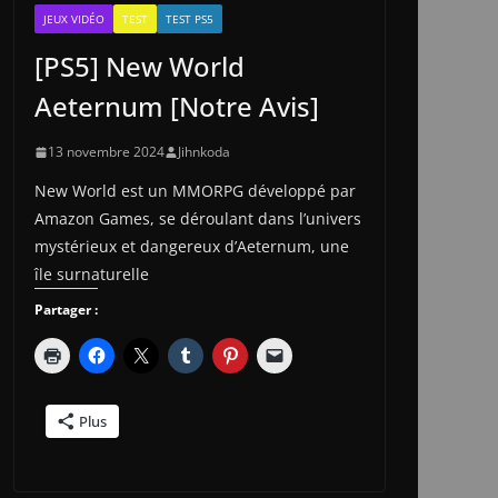
JEUX VIDÉO
TEST
TEST PS5
[PS5] New World
Aeternum [Notre Avis]
13 novembre 2024
Jihnkoda
New World est un MMORPG développé par
Amazon Games, se déroulant dans l’univers
mystérieux et dangereux d’Aeternum, une
île surnaturelle
Partager :
Plus