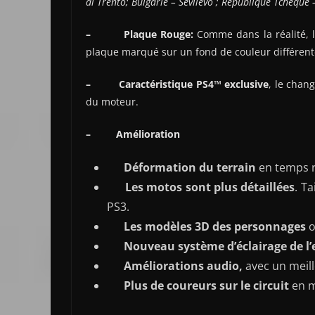
di Trento; Bulgar
ie
–
Sevlievo
;
République Tchèque
–
Plaque Rouge
:
Comme dans la réalité,
plaque marqué sur un fond de couleur différente
–
Caractéristique
PS4
™ exclusive
, le chan
du moteur.
–
Amélioration
Déformation du terrain
en temps r
Les motos sont plus détaillées
. T
PS3.
Les modèles 3D des personnages
o
Nouveau système d’éclairage de 
Améliorations audio,
avec un meil
Plus de coureurs sur le circuit
en 