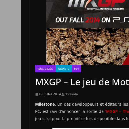
JEUX VIDÉO
NEWS JV
PS4
MXGP – Le jeu de Mot
19 juillet 2014
Jihnkoda
Milestone
,
un des développeurs et éditeurs les
PC, est ravi d’annoncer la sortie de
‘MXGP
–
Th
jeu sera pour la première fois disponible dans l