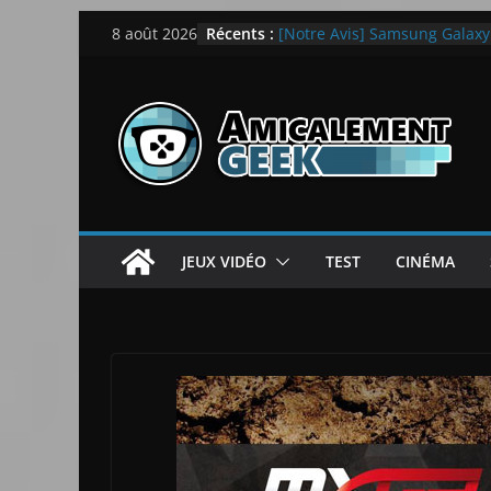
Passer
Récents :
[Notre Avis] Samsung Galaxy Z
8 août 2026
au
quotidien
[PS5] New World Aeternum [
contenu
[PS5] Throne and Liberty – N
[Notre Avis] Spy x Family: C
LEGO dévoile la LEGO Techn
JEUX VIDÉO
TEST
CINÉMA