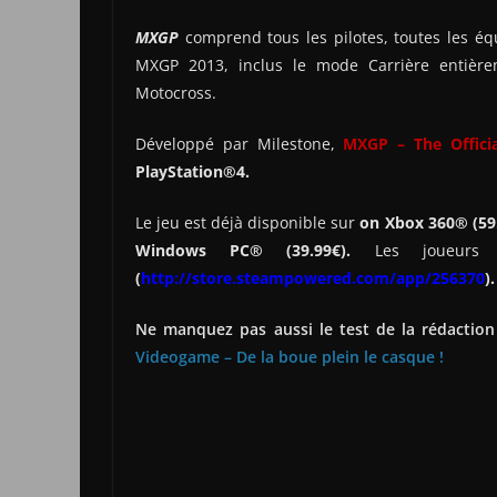
MXGP
comprend tous les pilotes, toutes les éq
MXGP 2013, inclus le mode Carrière entièr
Motocross.
Développé par Milestone,
MXGP
–
The
O
ffic
PlayStation®4
.
Le jeu est déjà disponible sur
on
Xbox 360® (59
Windows PC® (39.99
€).
Les joueurs
(
http://store.steampowered.com/app/256370
)
.
Ne manquez pas aussi le test de la rédaction
Videogame – De la boue plein le casque !