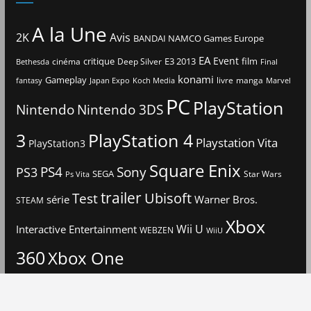
A la Une
2K
Avis
BANDAI NAMCO Games Europe
EA
Event
critique
E3 2013
film
cinéma
Deep Silver
Bethesda
Final
konami
Gameplay
livre
manga
Japan Expo
fantasy
Koch Media
Marvel
PC
PlayStation
Nintendo
Nintendo 3DS
3
PlayStation 4
Playstation Vita
PlayStation3
Square Enix
PS4
Sony
PS3
SEGA
Star Wars
Ps Vita
trailer
Ubisoft
Test
Warner Bros.
série
STEAM
Xbox
Interactive Entertainment
Wii U
WEBZEN
WiiU
360
Xbox One