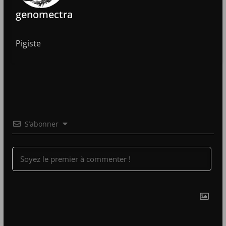
genomectra
Pigiste
S’abonner