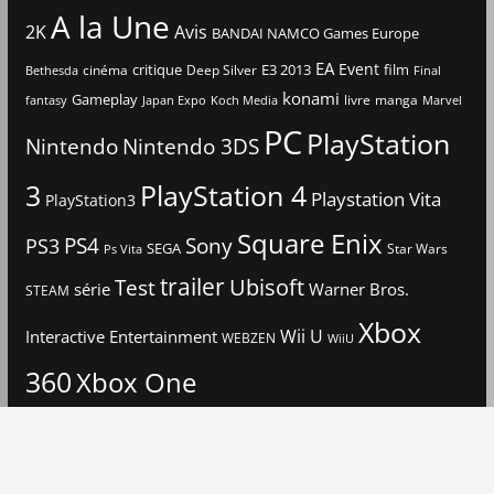
A la Une
2K
Avis
BANDAI NAMCO Games Europe
EA
Event
critique
E3 2013
film
cinéma
Deep Silver
Bethesda
Final
konami
Gameplay
livre
manga
Japan Expo
fantasy
Koch Media
Marvel
PC
PlayStation
Nintendo
Nintendo 3DS
3
PlayStation 4
Playstation Vita
PlayStation3
Square Enix
PS4
Sony
PS3
SEGA
Star Wars
Ps Vita
trailer
Ubisoft
Test
Warner Bros.
série
STEAM
Xbox
Interactive Entertainment
Wii U
WEBZEN
WiiU
360
Xbox One