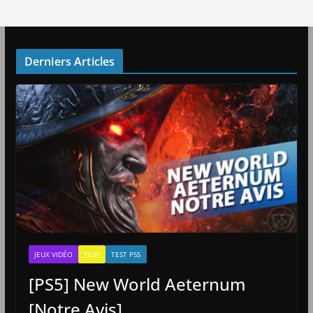
Derniers Articles
JEUX VIDÉO
TEST
TEST PS5
[PS5] New World Aeternum
[Notre Avis]