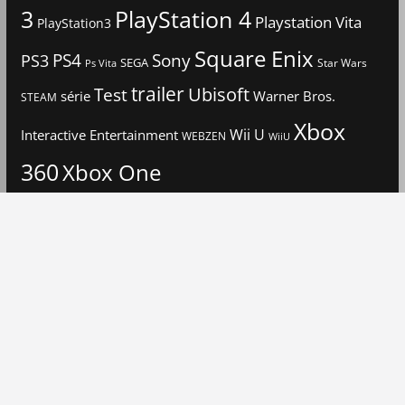
3
PlayStation 4
Playstation Vita
PlayStation3
Square Enix
PS4
Sony
PS3
SEGA
Star Wars
Ps Vita
trailer
Ubisoft
Test
Warner Bros.
série
STEAM
Xbox
Interactive Entertainment
Wii U
WEBZEN
WiiU
360
Xbox One