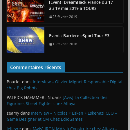
[Event] DreamHack France du 17
au 19 mai 2019 à TOURS
25 février 2019
Event : Barrière eSport Tour #3
13 février 2018
Commentaires récents
Bourlet
dans
Interview – Olivier Mignot Responsable Digital
chez Big Robots
PATRICK HAEMMERLIN
dans
[Avis] La Collection des
Figurines Street Fighter chez Altaya
zeamy
dans
Interview – Nicolas « Esken » Eskenazi CEO –
Game Designer et CM Chez EdioGames
lelievre
dans
[Avis] IRON MAN à Construire chez Altaya –