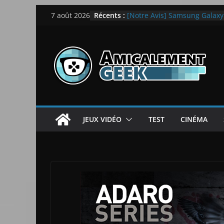
Passer
Récents :
[Notre Avis] Samsung Galaxy Z
7 août 2026
au
quotidien
[PS5] New World Aeternum [
contenu
[PS5] Throne and Liberty – N
[Notre Avis] Spy x Family: C
LEGO dévoile la LEGO Techn
JEUX VIDÉO
TEST
CINÉMA