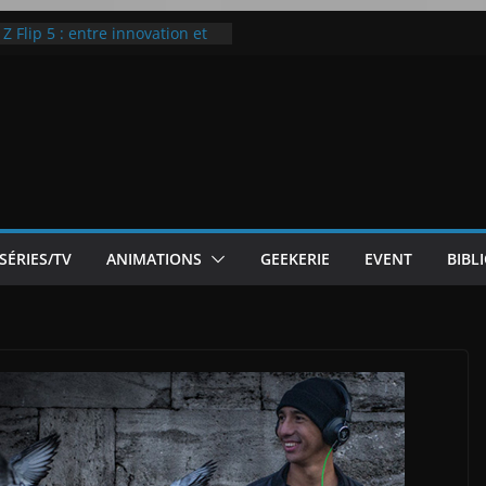
 Flip 5 : entre innovation et
Notre Avis]
otre Avis
ode White
ic McLaren P1
SÉRIES/TV
ANIMATIONS
GEEKERIE
EVENT
BIBL