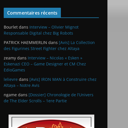
Commentaires récents
Bourlet
dans
Interview – Olivier Mignot
Responsable Digital chez Big Robots
PATRICK HAEMMERLIN
dans
[Avis] La Collection
des Figurines Street Fighter chez Altaya
zeamy
dans
Interview – Nicolas « Esken »
Eskenazi CEO – Game Designer et CM Chez
EdioGames
lelievre
dans
[Avis] IRON MAN à Construire chez
Altaya – Notre Avis
ngame
dans
[Dossier] Chronologie de l’Univers
de The Elder Scrolls – 1ere Partie