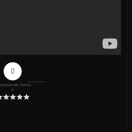
0
luation de l'articl
e