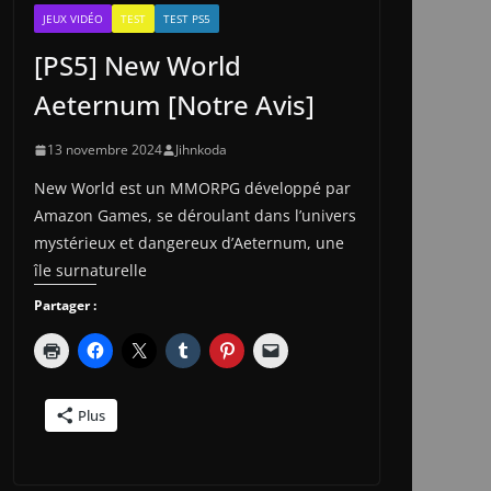
JEUX VIDÉO
TEST
TEST PS5
[PS5] New World
Aeternum [Notre Avis]
13 novembre 2024
Jihnkoda
New World est un MMORPG développé par
Amazon Games, se déroulant dans l’univers
mystérieux et dangereux d’Aeternum, une
île surnaturelle
Partager :
Plus