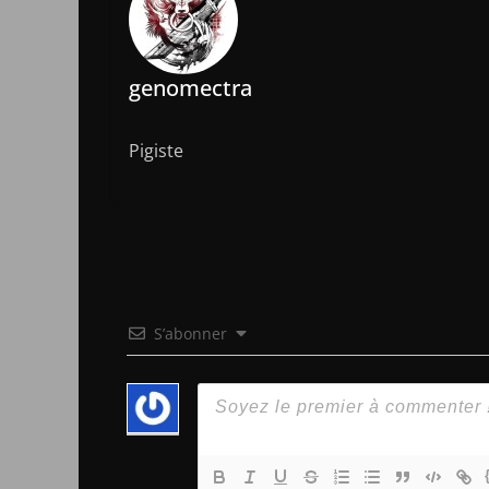
genomectra
Pigiste
S’abonner