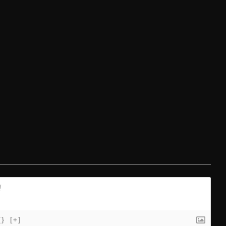
{}
[+]