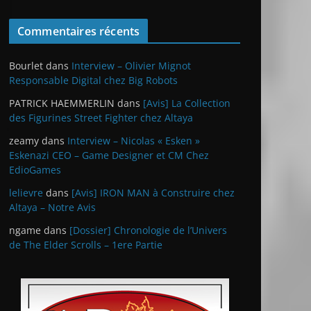
Commentaires récents
Bourlet
dans
Interview – Olivier Mignot
Responsable Digital chez Big Robots
PATRICK HAEMMERLIN
dans
[Avis] La Collection
des Figurines Street Fighter chez Altaya
zeamy
dans
Interview – Nicolas « Esken »
Eskenazi CEO – Game Designer et CM Chez
EdioGames
lelievre
dans
[Avis] IRON MAN à Construire chez
Altaya – Notre Avis
ngame
dans
[Dossier] Chronologie de l’Univers
de The Elder Scrolls – 1ere Partie