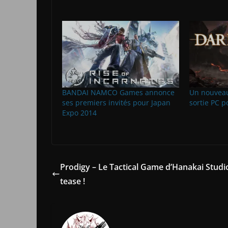
BANDAI NAMCO Games annonce
Un nouveau 
ses premiers invités pour Japan
sortie PC po
Expo 2014
Prodigy – Le Tactical Game d’Hanakai Studi
tease !