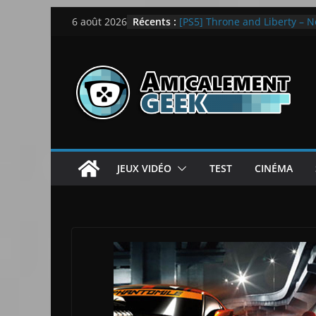
Passer
Récents :
[PS5] Throne and Liberty – N
6 août 2026
au
[Notre Avis] Spy x Family: C
LEGO dévoile la LEGO Techn
contenu
[Notre Avis] Samsung Galaxy Z
quotidien
[PS5] New World Aeternum [
JEUX VIDÉO
TEST
CINÉMA