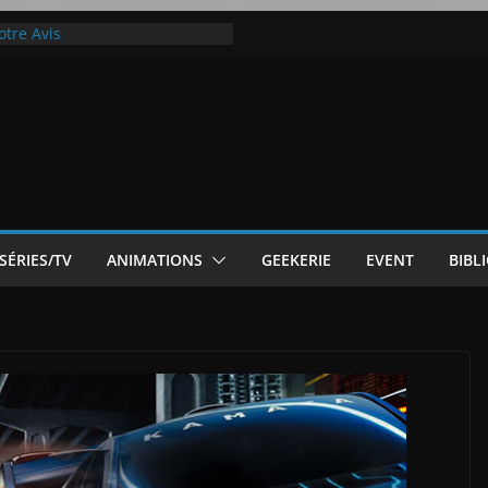
otre Avis
ode White
ic McLaren P1
 Flip 5 : entre innovation et
Notre Avis]
SÉRIES/TV
ANIMATIONS
GEEKERIE
EVENT
BIBL