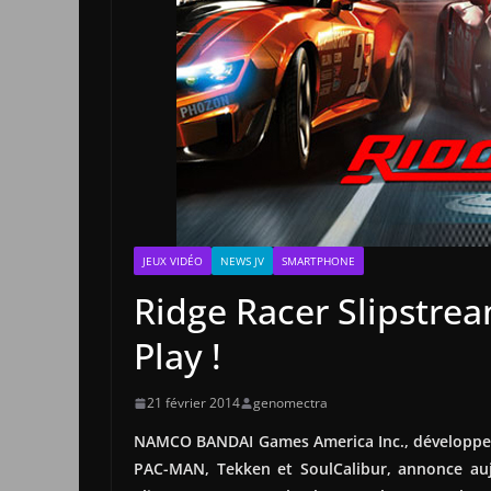
JEUX VIDÉO
NEWS JV
SMARTPHONE
Ridge Racer Slipstre
Play !
21 février 2014
genomectra
NAMCO BANDAI Games America Inc., développeur 
PAC-MAN, Tekken et SoulCalibur, annonce auj