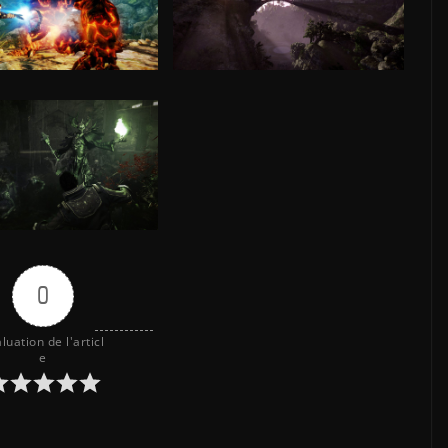
0
luation de l'articl
e