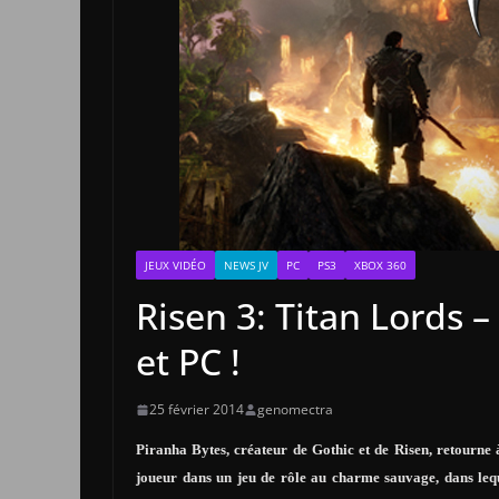
JEUX VIDÉO
NEWS JV
PC
PS3
XBOX 360
Risen 3: Titan Lords 
et PC !
25 février 2014
genomectra
Piranha Bytes, créateur de Gothic et de Risen, retourne
joueur dans un jeu de rôle au charme sauvage, dans leque