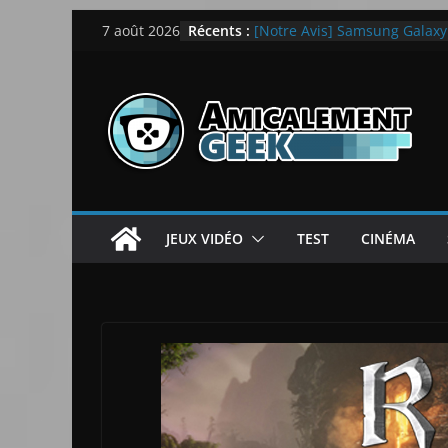
Passer
Récents :
[Notre Avis] Samsung Galaxy Z
7 août 2026
au
quotidien
[PS5] New World Aeternum [
contenu
[PS5] Throne and Liberty – N
[Notre Avis] Spy x Family: C
LEGO dévoile la LEGO Techn
JEUX VIDÉO
TEST
CINÉMA