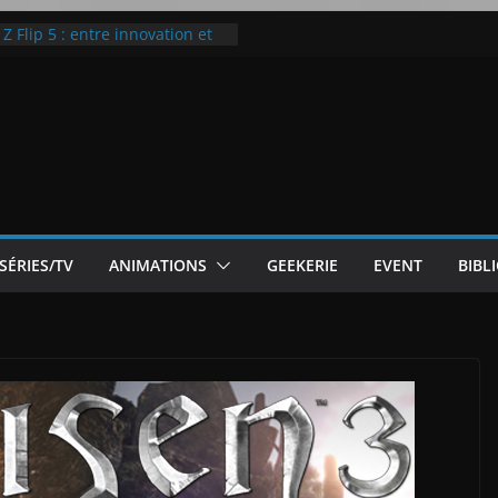
 Flip 5 : entre innovation et
Notre Avis]
otre Avis
ode White
ic McLaren P1
SÉRIES/TV
ANIMATIONS
GEEKERIE
EVENT
BIBL