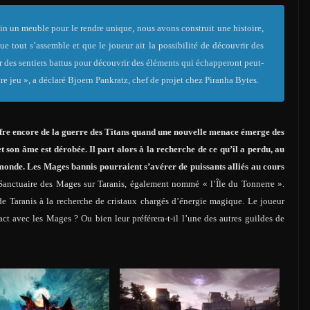
n un meuble pour le rendre unique, nous avons construit une histoire,
 tout s’assemble et que le joueur ait la possibilité de découvrir des
ir des sentiers battus pour découvrir des éléments qui échapperont peut-
otre jeu », a déclaré Bjoern Pankratz, chef de projet chez Piranha Bytes.
ffre encore de la guerre des Titans quand une nouvelle menace émerge des
 son âme est dérobée. Il part alors à la recherche de ce qu’il a perdu, au
monde. Les Mages bannis pourraient s’avérer de puissants alliés au cours
e Sanctuaire des Mages sur Taranis, également nommé « l’Île du Tonnerre ».
de Taranis à la recherche de cristaux chargés d’énergie magique. Le joueur
tact avec les Mages ? Ou bien leur préférera-t-il l’une des autres guildes de