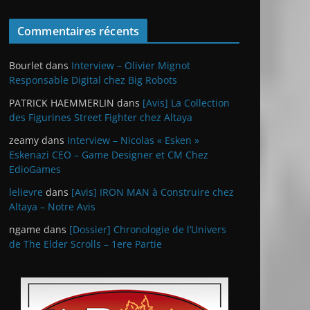
Commentaires récents
Bourlet
dans
Interview – Olivier Mignot
Responsable Digital chez Big Robots
PATRICK HAEMMERLIN
dans
[Avis] La Collection
des Figurines Street Fighter chez Altaya
zeamy
dans
Interview – Nicolas « Esken »
Eskenazi CEO – Game Designer et CM Chez
EdioGames
lelievre
dans
[Avis] IRON MAN à Construire chez
Altaya – Notre Avis
ngame
dans
[Dossier] Chronologie de l’Univers
de The Elder Scrolls – 1ere Partie