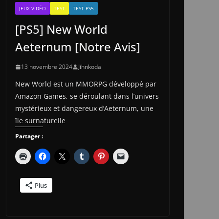
JEUX VIDÉO
TEST
TEST PS5
[PS5] New World
Aeternum [Notre Avis]
13 novembre 2024
Jihnkoda
New World est un MMORPG développé par
Amazon Games, se déroulant dans l’univers
mystérieux et dangereux d’Aeternum, une
île surnaturelle
Partager :
Plus