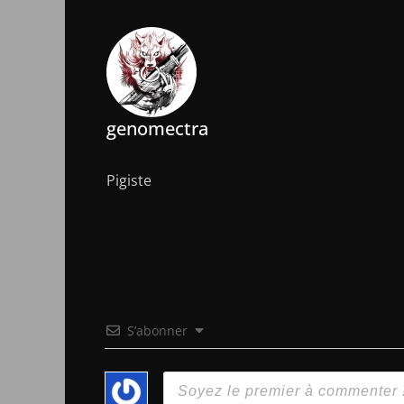
genomectra
Pigiste
S’abonner