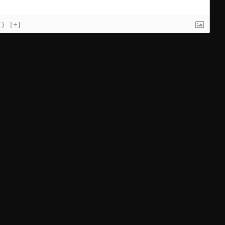
{}
[+]