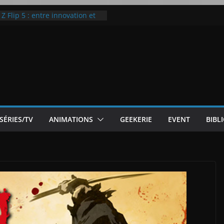
 Flip 5 : entre innovation et
Notre Avis]
otre Avis
ode White
ic McLaren P1
SÉRIES/TV
ANIMATIONS
GEEKERIE
EVENT
BIBL