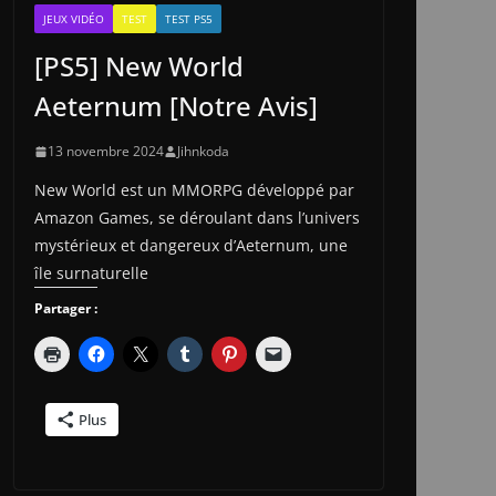
JEUX VIDÉO
TEST
TEST PS5
[PS5] New World
Aeternum [Notre Avis]
13 novembre 2024
Jihnkoda
New World est un MMORPG développé par
Amazon Games, se déroulant dans l’univers
mystérieux et dangereux d’Aeternum, une
île surnaturelle
Partager :
Plus