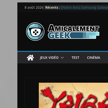
Passer
Récents :
[Notre Avis] Samsung Galaxy Z
8 août 2026
au
quotidien
[PS5] New World Aeternum [
contenu
[PS5] Throne and Liberty – N
[Notre Avis] Spy x Family: C
LEGO dévoile la LEGO Techn
JEUX VIDÉO
TEST
CINÉMA