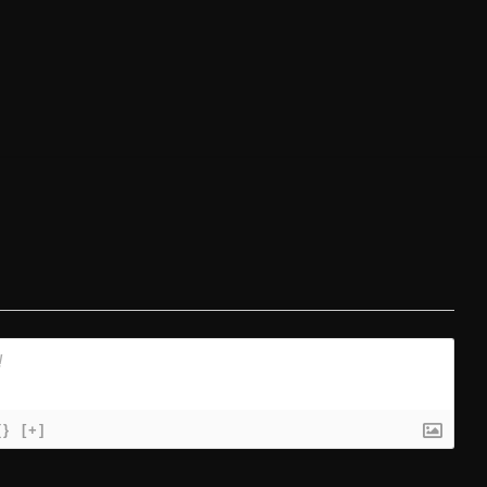
{}
[+]