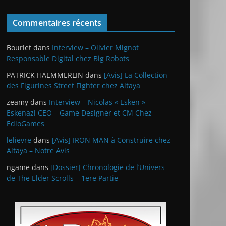
Commentaires récents
Bourlet
dans
Interview – Olivier Mignot
Responsable Digital chez Big Robots
PATRICK HAEMMERLIN
dans
[Avis] La Collection
des Figurines Street Fighter chez Altaya
zeamy
dans
Interview – Nicolas « Esken »
Eskenazi CEO – Game Designer et CM Chez
EdioGames
lelievre
dans
[Avis] IRON MAN à Construire chez
Altaya – Notre Avis
ngame
dans
[Dossier] Chronologie de l’Univers
de The Elder Scrolls – 1ere Partie