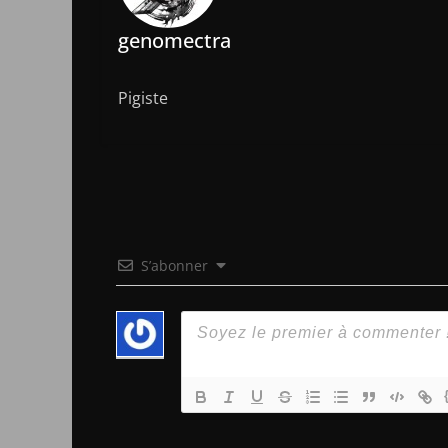
genomectra
Pigiste
S’abonner