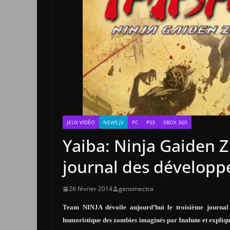
JEUX VIDÉO
NEWS JV
PC
PS3
XBOX 360
Yaiba: Ninja Gaiden Z
journal des développ
26 février 2014
genomectra
Team NINJA dévoile aujourd’hui le troisième journ
humoristique des zombies imaginés par Inafune et expliqu