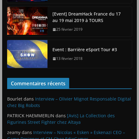
[Event] DreamHack France du 17
au 19 mai 2019 à TOURS
25 février 2019
Event : Barrière eSport Tour #3
13 février 2018
Commentaires récents
Bourlet
dans
Interview – Olivier Mignot Responsable Digital
chez Big Robots
PATRICK HAEMMERLIN
dans
[Avis] La Collection des
Figurines Street Fighter chez Altaya
zeamy
dans
Interview – Nicolas « Esken » Eskenazi CEO –
Game Designer et CM Chez EdioGames