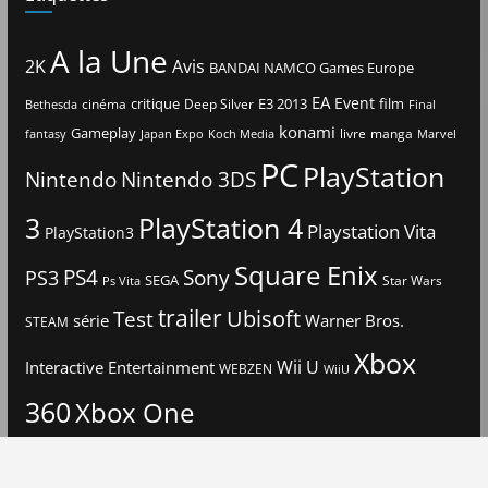
A la Une
2K
Avis
BANDAI NAMCO Games Europe
EA
Event
critique
E3 2013
film
cinéma
Deep Silver
Bethesda
Final
konami
Gameplay
livre
manga
Japan Expo
fantasy
Koch Media
Marvel
PC
PlayStation
Nintendo
Nintendo 3DS
3
PlayStation 4
Playstation Vita
PlayStation3
Square Enix
PS4
Sony
PS3
SEGA
Star Wars
Ps Vita
trailer
Ubisoft
Test
Warner Bros.
série
STEAM
Xbox
Interactive Entertainment
Wii U
WEBZEN
WiiU
360
Xbox One