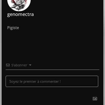
genomectra
Pigiste
S’abonner