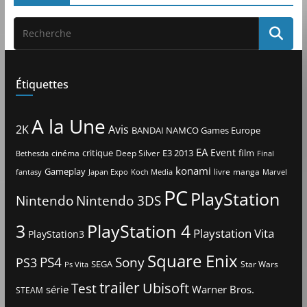
Étiquettes
A la Une
2K
Avis
BANDAI NAMCO Games Europe
EA
Event
critique
E3 2013
film
cinéma
Deep Silver
Bethesda
Final
konami
Gameplay
livre
manga
Japan Expo
fantasy
Koch Media
Marvel
PC
PlayStation
Nintendo
Nintendo 3DS
3
PlayStation 4
Playstation Vita
PlayStation3
Square Enix
PS4
Sony
PS3
SEGA
Star Wars
Ps Vita
trailer
Ubisoft
Test
Warner Bros.
série
STEAM