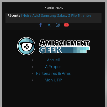
Passer
7 août 2026
LEGO dévoile la LEGO Technic McLaren P1
au
Récents
[Notre Avis] Samsung Galaxy Z Flip 5 : entre
contenu
:
innovation et quotidien
[PS5] New World Aeternum [Notre Avis]
[PS5] Throne and Liberty – Notre Avis
[Notre Avis] Spy x Family: Code White
Accueil
A Propos
Partenaires & Amis
Mon UTIP