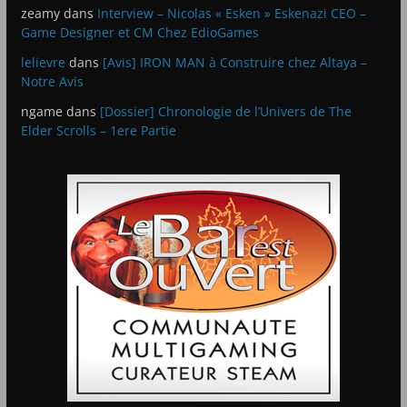
zeamy
dans
Interview – Nicolas « Esken » Eskenazi CEO –
Game Designer et CM Chez EdioGames
lelievre
dans
[Avis] IRON MAN à Construire chez Altaya –
Notre Avis
ngame
dans
[Dossier] Chronologie de l’Univers de The
Elder Scrolls – 1ere Partie