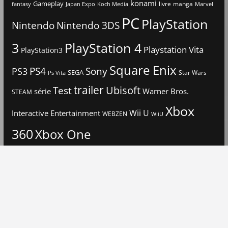
konami
Gameplay
livre
manga
Japan Expo
fantasy
Koch Media
Marvel
PC
PlayStation
Nintendo
Nintendo 3DS
3
PlayStation 4
Playstation Vita
PlayStation3
Square Enix
PS4
Sony
PS3
SEGA
Star Wars
Ps Vita
trailer
Ubisoft
Test
Warner Bros.
série
STEAM
Xbox
Interactive Entertainment
Wii U
WEBZEN
WiiU
360
Xbox One