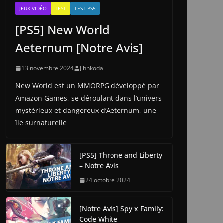
JEUX VIDÉO
TEST
TEST PS5
[PS5] New World
Aeternum [Notre Avis]
13 novembre 2024
Jihnkoda
New World est un MMORPG développé par
Amazon Games, se déroulant dans l’univers
mystérieux et dangereux d’Aeternum, une
île surnaturelle
[PS5] Throne and Liberty
– Notre Avis
24 octobre 2024
[Notre Avis] Spy x Family:
Code White