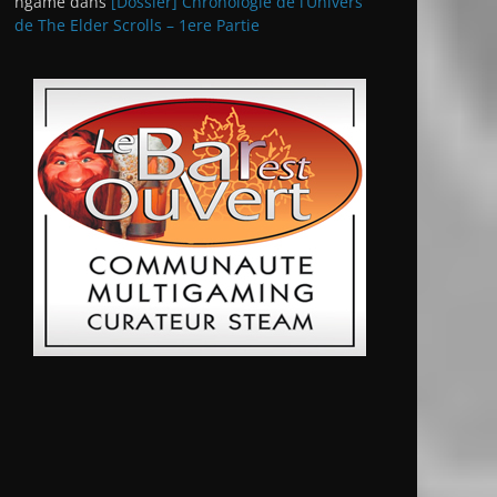
ngame
dans
[Dossier] Chronologie de l’Univers
de The Elder Scrolls – 1ere Partie