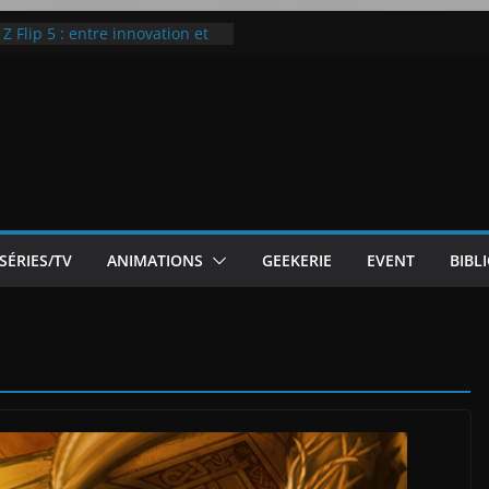
 Flip 5 : entre innovation et
Notre Avis]
otre Avis
ode White
ic McLaren P1
SÉRIES/TV
ANIMATIONS
GEEKERIE
EVENT
BIBL