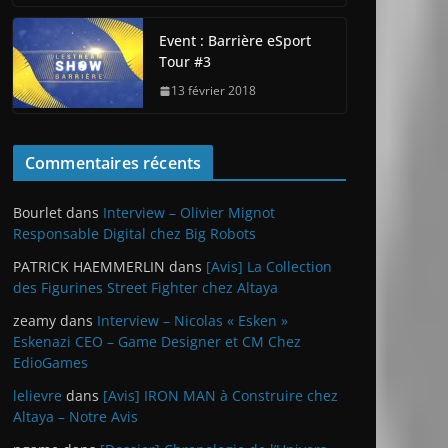
Event : Barrière eSport
Tour #3
13 février 2018
Commentaires récents
Bourlet
dans
Interview – Olivier Mignot
Responsable Digital chez Big Robots
PATRICK HAEMMERLIN
dans
[Avis] La Collection
des Figurines Street Fighter chez Altaya
zeamy
dans
Interview – Nicolas « Esken »
Eskenazi CEO – Game Designer et CM Chez
EdioGames
lelievre
dans
[Avis] IRON MAN à Construire chez
Altaya – Notre Avis