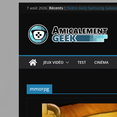
Passer
Récents :
[Notre Avis] Samsung Galaxy Z
7 août 2026
au
quotidien
[PS5] New World Aeternum [
contenu
[PS5] Throne and Liberty – N
[Notre Avis] Spy x Family: C
LEGO dévoile la LEGO Techn
JEUX VIDÉO
TEST
CINÉMA
mmorpg