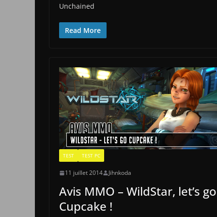
Unchained
Read More
TEST
TEST PC
11 juillet 2014
Jihnkoda
Avis MMO – WildStar, let’s go
Cupcake !