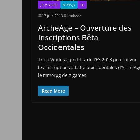
JEUX VIDÉO
NEWS JV
PC
17 juin 2013
Jihnkoda
ArcheAge – Ouverture des
Inscriptions Bêta
Occidentales
Trion Worlds à profitez de l’E3 2013 pour ouvrir
les inscriptions à la bêta occidentales d’ArcheAg
le mmorpg de Xlgames.
Read More