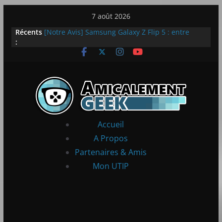
Passer
7 août 2026
au
Récents
[Notre Avis] Samsung Galaxy Z Flip 5 : entre
contenu
:
innovation et quotidien
[PS5] New World Aeternum [Notre Avis]
[PS5] Throne and Liberty – Notre Avis
[Notre Avis] Spy x Family: Code White
LEGO dévoile la LEGO Technic McLaren P1
Accueil
A Propos
Partenaires & Amis
Mon UTIP