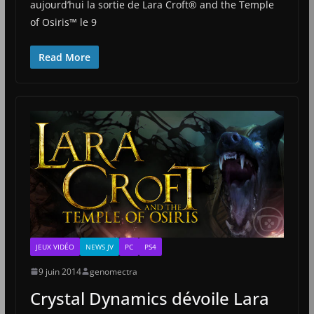
aujourd’hui la sortie de Lara Croft® and the Temple
of Osiris™ le 9
Read More
JEUX VIDÉO
NEWS JV
PC
PS4
9 juin 2014
genomectra
Crystal Dynamics dévoile Lara