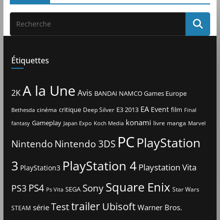
Étiquettes
A la Une
2K
Avis
BANDAI NAMCO Games Europe
EA
Event
critique
E3 2013
film
cinéma
Deep Silver
Bethesda
Final
konami
Gameplay
livre
manga
Japan Expo
fantasy
Koch Media
Marvel
PC
PlayStation
Nintendo
Nintendo 3DS
3
PlayStation 4
Playstation Vita
PlayStation3
Square Enix
PS4
Sony
PS3
SEGA
Star Wars
Ps Vita
trailer
Ubisoft
Test
Warner Bros.
série
STEAM