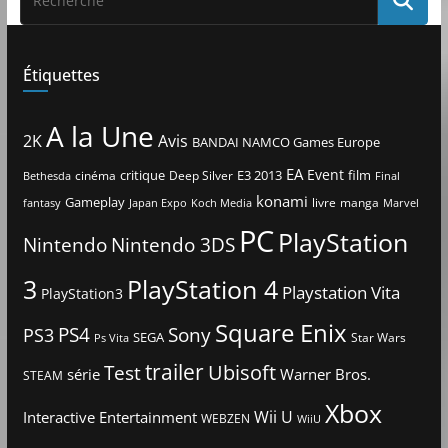
Étiquettes
A la Une
2K
Avis
BANDAI NAMCO Games Europe
EA
Event
critique
E3 2013
film
cinéma
Deep Silver
Bethesda
Final
konami
Gameplay
livre
manga
Japan Expo
fantasy
Koch Media
Marvel
PC
PlayStation
Nintendo
Nintendo 3DS
3
PlayStation 4
Playstation Vita
PlayStation3
Square Enix
PS4
Sony
PS3
SEGA
Star Wars
Ps Vita
trailer
Ubisoft
Test
Warner Bros.
série
STEAM
Xbox
Interactive Entertainment
Wii U
WEBZEN
WiiU