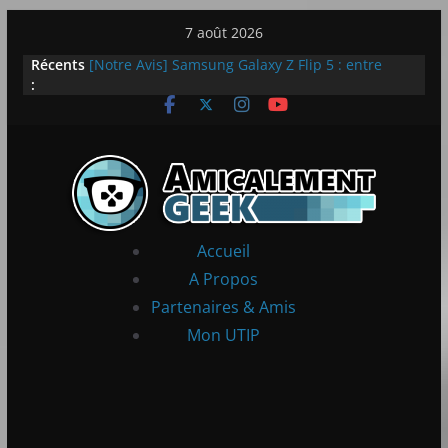
Passer
7 août 2026
au
Récents
[Notre Avis] Samsung Galaxy Z Flip 5 : entre
contenu
:
innovation et quotidien
[PS5] New World Aeternum [Notre Avis]
[PS5] Throne and Liberty – Notre Avis
[Notre Avis] Spy x Family: Code White
LEGO dévoile la LEGO Technic McLaren P1
Accueil
A Propos
Partenaires & Amis
Mon UTIP