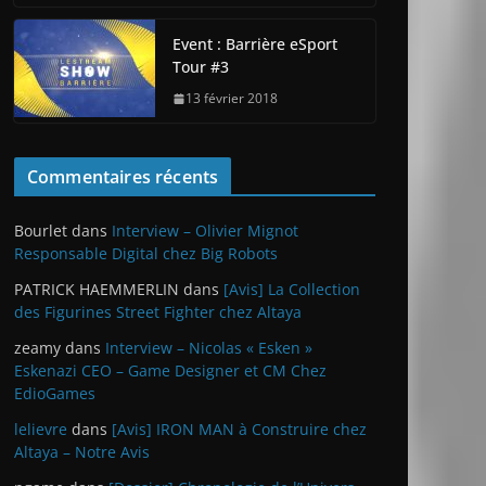
Event : Barrière eSport
Tour #3
13 février 2018
Commentaires récents
Bourlet
dans
Interview – Olivier Mignot
Responsable Digital chez Big Robots
PATRICK HAEMMERLIN
dans
[Avis] La Collection
des Figurines Street Fighter chez Altaya
zeamy
dans
Interview – Nicolas « Esken »
Eskenazi CEO – Game Designer et CM Chez
EdioGames
lelievre
dans
[Avis] IRON MAN à Construire chez
Altaya – Notre Avis