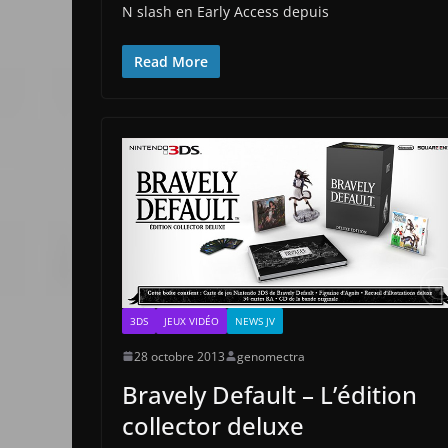
N slash en Early Access depuis
Read More
3DS
JEUX VIDÉO
NEWS JV
28 octobre 2013
genomectra
Bravely Default – L’édition
collector deluxe