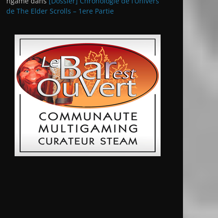
ngame
dans
[Dossier] Chronologie de l’Univers
de The Elder Scrolls – 1ere Partie