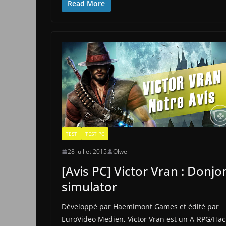
Read More
TEST
TEST PC
28 juillet 2015
Olwe
[Avis PC] Victor Vran : Donjo
simulator
Développé par Haemimont Games et édité par
EuroVideo Medien, Victor Vran est un A-RPG/Hac