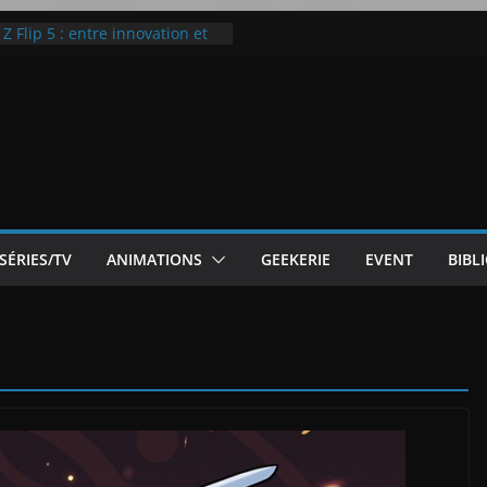
 Flip 5 : entre innovation et
Notre Avis]
otre Avis
ode White
ic McLaren P1
SÉRIES/TV
ANIMATIONS
GEEKERIE
EVENT
BIBL