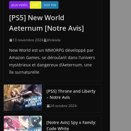
JEUX VIDÉO
TEST
TEST PS5
[PS5] New World
Aeternum [Notre Avis]
13 novembre 2024
Jihnkoda
New World est un MMORPG développé par
Amazon Games, se déroulant dans l’univers
mystérieux et dangereux d’Aeternum, une
île surnaturelle
[PS5] Throne and Liberty
– Notre Avis
24 octobre 2024
[Notre Avis] Spy x Family:
Code White