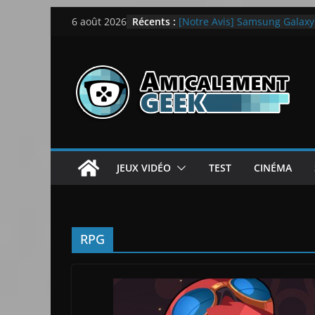
Passer
Récents :
[Notre Avis] Samsung Galaxy Z
6 août 2026
au
quotidien
[PS5] New World Aeternum [
contenu
[PS5] Throne and Liberty – N
[Notre Avis] Spy x Family: C
LEGO dévoile la LEGO Techn
JEUX VIDÉO
TEST
CINÉMA
RPG