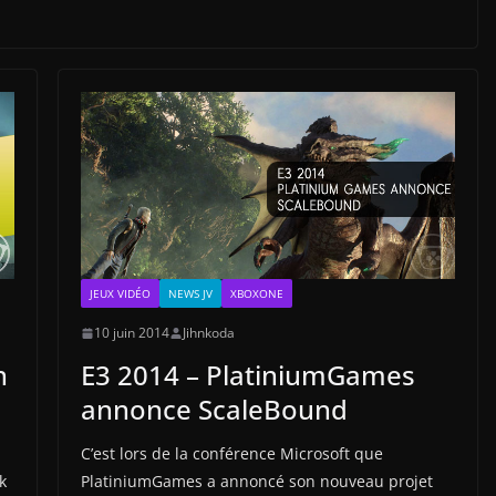
JEUX VIDÉO
NEWS JV
XBOXONE
10 juin 2014
Jihnkoda
n
E3 2014 – PlatiniumGames
annonce ScaleBound
C’est lors de la conférence Microsoft que
k
PlatiniumGames a annoncé son nouveau projet