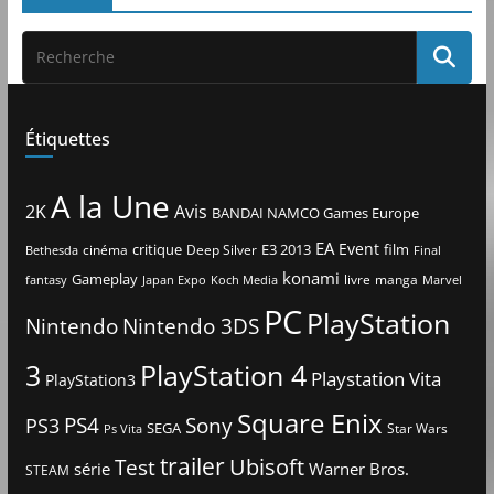
Étiquettes
A la Une
2K
Avis
BANDAI NAMCO Games Europe
EA
Event
critique
E3 2013
film
cinéma
Deep Silver
Bethesda
Final
konami
Gameplay
livre
manga
Japan Expo
fantasy
Koch Media
Marvel
PC
PlayStation
Nintendo
Nintendo 3DS
3
PlayStation 4
Playstation Vita
PlayStation3
Square Enix
PS4
Sony
PS3
SEGA
Star Wars
Ps Vita
trailer
Ubisoft
Test
Warner Bros.
série
STEAM