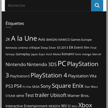
Étiquettes
A la Une
2K
Avis
BANDAI NAMCO Games Europe
EA
Event
critique
E3 2013
film
cinéma
Deep Silver
Bethesda
Final
konami
Gameplay
livre
manga
Japan Expo
fantasy
Koch Media
Marvel
PC
PlayStation
Nintendo
Nintendo 3DS
3
PlayStation 4
Playstation Vita
PlayStation3
Square Enix
PS4
Sony
PS3
SEGA
Star Wars
Ps Vita
trailer
Ubisoft
Test
Warner Bros.
série
STEAM
Xbox
Interactive Entertainment
Wii U
WEBZEN
WiiU