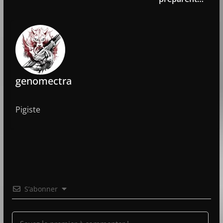
genomectra
Pigiste
S’abonner