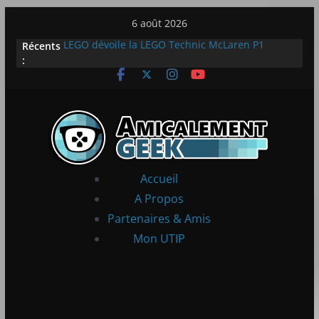
Passer
6 août 2026
au
Récents
LEGO dévoile la LEGO Technic McLaren P1
contenu
:
[Notre Avis] Samsung Galaxy Z Flip 5 : entre
innovation et quotidien
[PS5] New World Aeternum [Notre Avis]
[PS5] Throne and Liberty – Notre Avis
[Notre Avis] Spy x Family: Code White
Accueil
A Propos
Partenaires & Amis
Mon UTIP