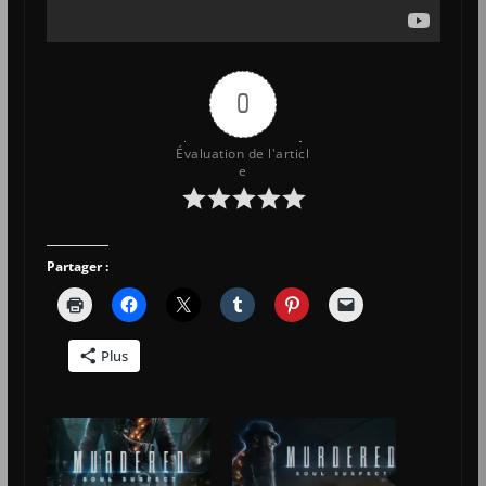
0
Évaluation de l'articl
e
Partager :
Plus