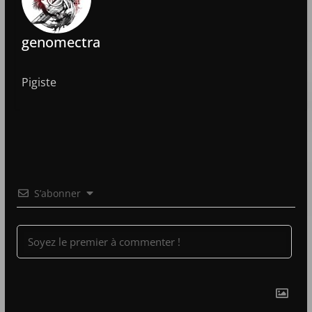
genomectra
Pigiste
S’abonner