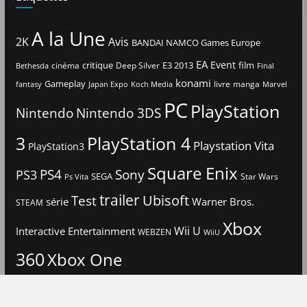
A la Une
2K
Avis
BANDAI NAMCO Games Europe
EA
Event
critique
E3 2013
film
cinéma
Deep Silver
Bethesda
Final
konami
Gameplay
livre
manga
Japan Expo
fantasy
Koch Media
Marvel
PC
PlayStation
Nintendo
Nintendo 3DS
3
PlayStation 4
Playstation Vita
PlayStation3
Square Enix
PS4
Sony
PS3
SEGA
Star Wars
Ps Vita
trailer
Ubisoft
Test
Warner Bros.
série
STEAM
Xbox
Interactive Entertainment
Wii U
WEBZEN
WiiU
360
Xbox One