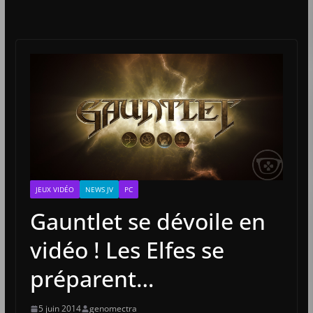
JEUX VIDÉO
NEWS JV
PC
Gauntlet se dévoile en
vidéo ! Les Elfes se
préparent…
5 juin 2014
genomectra