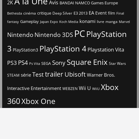
A la Une
2K
Avis
BANDAI NAMCO Games Europe
EA
Event
critique
E3 2013
film
cinéma
Deep Silver
Bethesda
Final
konami
Gameplay
livre
manga
Japan Expo
fantasy
Koch Media
Marvel
PC
PlayStation
Nintendo
Nintendo 3DS
3
PlayStation 4
Playstation Vita
PlayStation3
Square Enix
PS4
Sony
PS3
SEGA
Star Wars
Ps Vita
trailer
Ubisoft
Test
Warner Bros.
série
STEAM
Xbox
Interactive Entertainment
Wii U
WEBZEN
WiiU
360
Xbox One