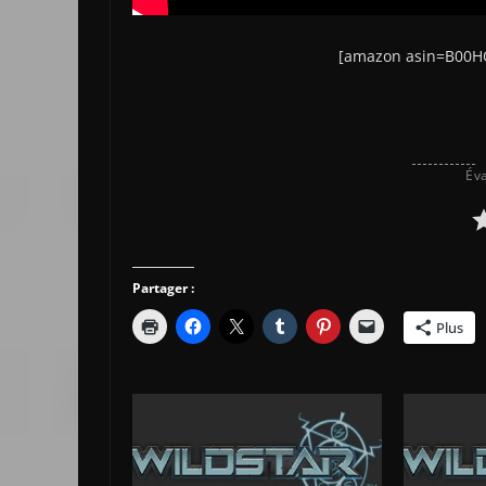
[amazon asin=B00H
Éva
Partager :
Plus