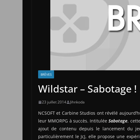
BRÈVES
Wildstar – Sabotage !
23 juillet 2014
Jihnkoda
NCSOFT et Carbine Studios ont révélé aujourd’
leur MMORPG à succès. Intitulée
Sabotage
, cet
ajout de contenu depuis le lancement du jeu
particulièrement le JcJ, elle propose une expéri