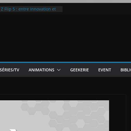
 Flip 5 : entre innovation et
Notre Avis]
otre Avis
ode White
ic McLaren P1
SÉRIES/TV
ANIMATIONS
GEEKERIE
EVENT
BIBL