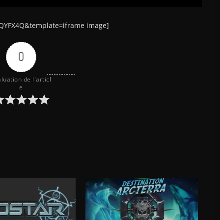
QYFX4Q&template=iframe image]
0
luation de l'articl
e