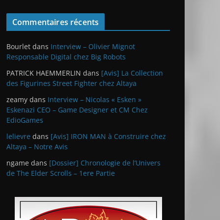
Commentaires récents
Bourlet
dans
Interview – Olivier Mignot
Responsable Digital chez Big Robots
PATRICK HAEMMERLIN
dans
[Avis] La Collection
des Figurines Street Fighter chez Altaya
zeamy
dans
Interview – Nicolas « Esken »
Eskenazi CEO – Game Designer et CM Chez
EdioGames
lelievre
dans
[Avis] IRON MAN à Construire chez
Altaya – Notre Avis
ngame
dans
[Dossier] Chronologie de l’Univers
de The Elder Scrolls – 1ere Partie