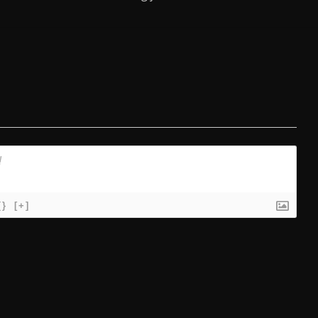
{}
[+]