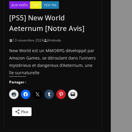
JEUX VIDÉO
TEST
TEST PS5
[PS5] New World
Aeternum [Notre Avis]
13 novembre 2024
Jihnkoda
New World est un MMORPG développé par
Amazon Games, se déroulant dans l’univers
mystérieux et dangereux d’Aeternum, une
île surnaturelle
Partager :
Plus