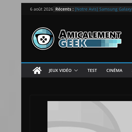
Passer
Récents :
[Notre Avis] Samsung Galaxy Z
6 août 2026
au
quotidien
[PS5] New World Aeternum [
contenu
[PS5] Throne and Liberty – N
[Notre Avis] Spy x Family: C
LEGO dévoile la LEGO Techn
JEUX VIDÉO
TEST
CINÉMA