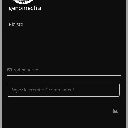
genomectra
Pigiste
S’abonner