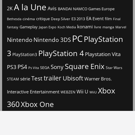
A la Une
2K
Avis
BANDAI NAMCO Games Europe
EA
Event
critique
E3 2013
film
cinéma
Deep Silver
Bethesda
Final
konami
Gameplay
livre
manga
Japan Expo
fantasy
Koch Media
Marvel
PC
PlayStation
Nintendo
Nintendo 3DS
3
PlayStation 4
Playstation Vita
PlayStation3
Square Enix
PS4
Sony
PS3
SEGA
Star Wars
Ps Vita
trailer
Ubisoft
Test
Warner Bros.
série
STEAM
Xbox
Interactive Entertainment
Wii U
WEBZEN
WiiU
360
Xbox One