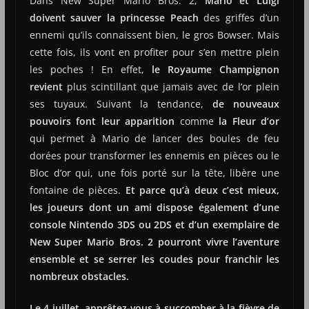
Dans New Super Mario Bros. 2,
Mario et Luigi
doivent sauver la princesse Peach
des griffes d’un
ennemi qu’ils connaissent bien, le gros Bowser. Mais
cette fois, ils vont en profiter pour s’en mettre plein
les poches ! En effet,
le Royaume Champignon
revient
plus scintillant que jamais avec de l’or plein
ses tuyaux. Suivant la tendance,
de nouveaux
pouvoirs font leur apparition
comme
la Fleur d’or
qui permet à Mario de lancer des boules de feu
dorées pour transformer les ennemis en pièces ou le
Bloc d’or qui, une fois porté sur la tête, libère une
fontaine de pièces.
Et parce qu’à deux c’est mieux,
les joueurs dont un ami dispose également d’une
console Nintendo 3DS ou 2DS et d’un exemplaire de
New Super Mario Bros. 2 pourront vivre l’aventure
ensemble et se serrer les coudes pour franchir les
nombreux obstacles.
Le 4 juillet, apprêtez-vous à succomber à la fièvre de