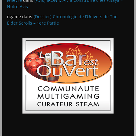
lelievre
dans
[Avis] IRON MAN à Construire chez Altaya –
Notre Avis
ngame
dans
[Dossier] Chronologie de l’Univers de The
Elder Scrolls – 1ere Partie