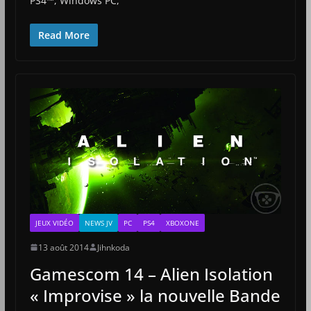
PS4™, Windows PC,
Read More
JEUX VIDÉO
NEWS JV
PC
PS4
XBOXONE
13 août 2014
Jihnkoda
Gamescom 14 – Alien Isolation
« Improvise » la nouvelle Bande