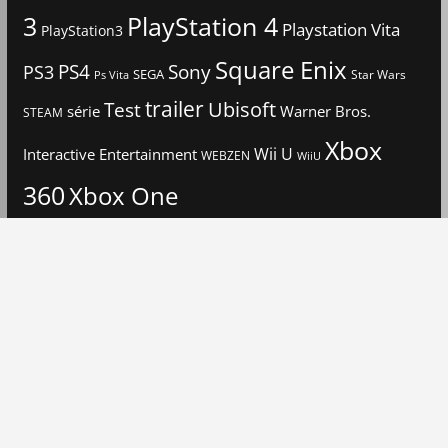
3
PlayStation 4
Playstation Vita
PlayStation3
Square Enix
PS4
Sony
PS3
SEGA
Star Wars
Ps Vita
trailer
Ubisoft
Test
Warner Bros.
série
STEAM
Xbox
Interactive Entertainment
Wii U
WEBZEN
WiiU
360
Xbox One