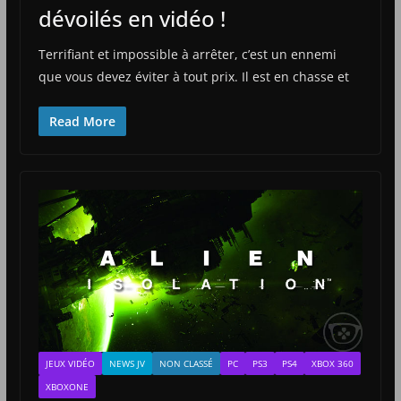
dévoilés en vidéo !
Terrifiant et impossible à arrêter, c’est un ennemi
que vous devez éviter à tout prix. Il est en chasse et
Read More
JEUX VIDÉO
NEWS JV
NON CLASSÉ
PC
PS3
PS4
XBOX 360
XBOXONE