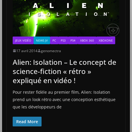
JEUX VIDÉO
NEWS JV
PC
PS3
PS4
XBOX 360
XBOXONE
17 avril 2014
genomectra
Alien: Isolation – Le concept de
science-fiction « rétro »
expliqué en vidéo !
Pour rester fidèle au premier film, Alien: Isolation
prend un look rétro avec une conception esthétique
que les développeurs de
Read More