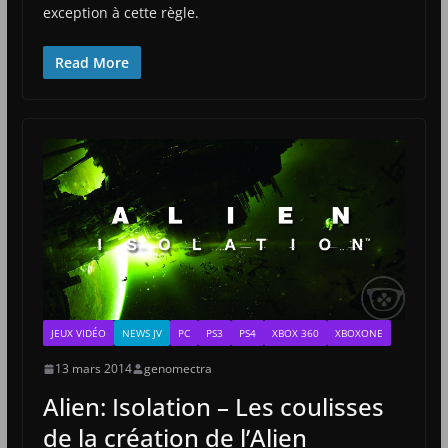
exception à cette règle.
Read More
JEUX VIDÉO
NEWS JV
PC
PS3
PS4
XBOX 360
XBOXONE
13 mars 2014
genomectra
Alien: Isolation – Les coulisses
de la création de l’Alien