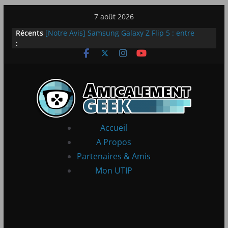
Passer
7 août 2026
au
Récents
[Notre Avis] Samsung Galaxy Z Flip 5 : entre
contenu
:
innovation et quotidien
[PS5] New World Aeternum [Notre Avis]
[PS5] Throne and Liberty – Notre Avis
[Notre Avis] Spy x Family: Code White
LEGO dévoile la LEGO Technic McLaren P1
Accueil
A Propos
Partenaires & Amis
Mon UTIP