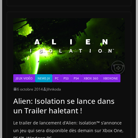
JEUX VIDÉO
NEWS JV
PC
PS3
PS4
XBOX 360
XBOXONE
6 octobre 2014
Jihnkoda
Alien: Isolation se lance dans
un Trailer haletant !
Le trailer de lancement d’Alien: Isolation™ s’annonce
un jeu qui sera disponible dès demain sur Xbox One,