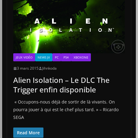
JEUX VIDÉO
NEWS JV
PC
PS4
XBOXONE
3 mars 2015
Jihnkoda
Alien Isolation – Le DLC The
Trigger enfin disponible
« Occupons-nous déjà de sortir de là vivants. On
pourra jouer à qui est le chef plus tard. » – Ricardo
SEGA
Read More