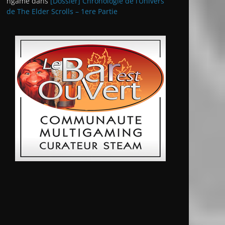
ngame
dans
[Dossier] Chronologie de l’Univers
de The Elder Scrolls – 1ere Partie