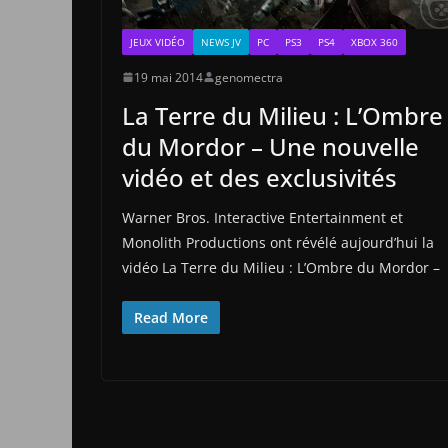
JEUX VIDÉO
NEWS JV
PC
PS3
PS4
XBOX 360
19 mai 2014
genomectra
La Terre du Milieu : L’Ombre
du Mordor – Une nouvelle
vidéo et des exclusivités
Warner Bros. Interactive Entertainment et
Monolith Productions ont révélé aujourd’hui la
vidéo La Terre du Milieu : L’Ombre du Mordor –
Read More