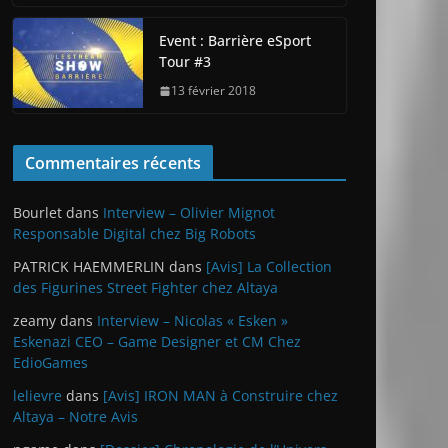
Event : Barrière eSport
Tour #3
13 février 2018
Commentaires récents
Bourlet
dans
Interview – Olivier Mignot
Responsable Digital chez Big Robots
PATRICK HAEMMERLIN
dans
[Avis] La Collection
des Figurines Street Fighter chez Altaya
zeamy
dans
Interview – Nicolas « Esken »
Eskenazi CEO – Game Designer et CM Chez
EdioGames
lelievre
dans
[Avis] IRON MAN à Construire chez
Altaya – Notre Avis