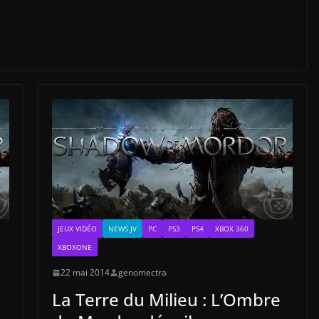
JEUX VIDÉO
NEWS JV
PC
PS3
PS4
XBOX 360
XBOXONE
22 mai 2014
genomectra
La Terre du Milieu : L’Ombre