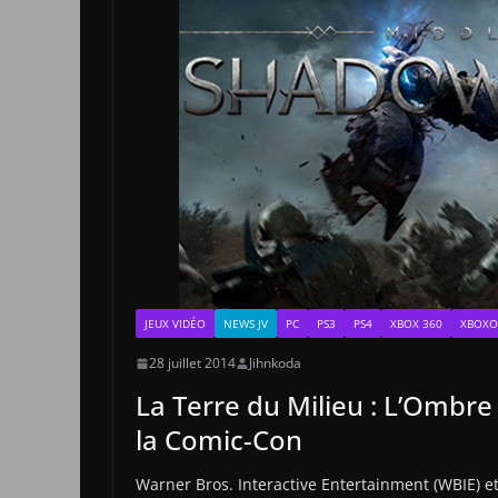
JEUX VIDÉO
NEWS JV
PC
PS3
PS4
XBOX 360
XBOX
28 juillet 2014
Jihnkoda
La Terre du Milieu : L’Ombr
la Comic-Con
Warner Bros. Interactive Entertainment (WBIE) e