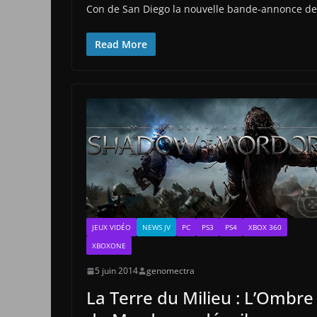
Con de San Diego la nouvelle bande-annonce de
Read More
JEUX VIDÉO
NEWS JV
PC
PS3
PS4
XBOX 360
XBOXONE
5 juin 2014
genomectra
La Terre du Milieu : L’Ombre