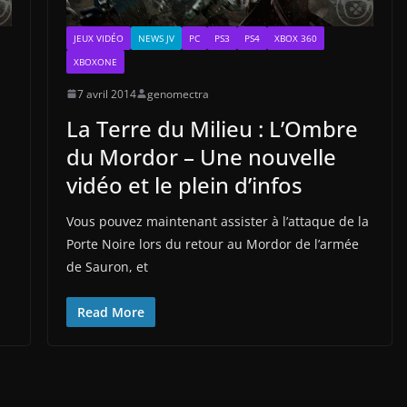
JEUX VIDÉO
NEWS JV
PC
PS3
PS4
XBOX 360
XBOXONE
7 avril 2014
genomectra
La Terre du Milieu : L’Ombre
du Mordor – Une nouvelle
vidéo et le plein d’infos
Vous pouvez maintenant assister à l’attaque de la
Porte Noire lors du retour au Mordor de l’armée
de Sauron, et
Read More