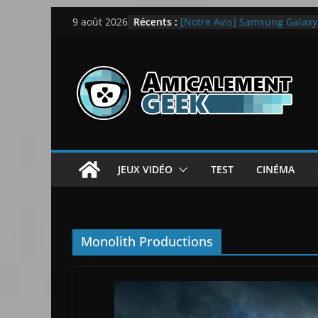
Passer
Récents :
[Notre Avis] Samsung Galaxy Z
9 août 2026
au
quotidien
[PS5] New World Aeternum [
contenu
[PS5] Throne and Liberty – N
[Notre Avis] Spy x Family: C
LEGO dévoile la LEGO Techn
JEUX VIDÉO
TEST
CINÉMA
Monolith Productions