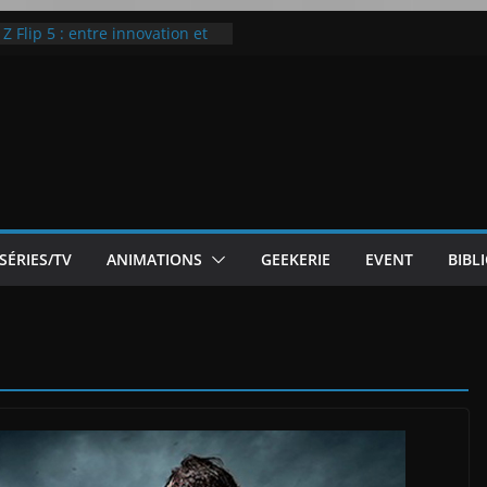
 Flip 5 : entre innovation et
Notre Avis]
otre Avis
ode White
ic McLaren P1
SÉRIES/TV
ANIMATIONS
GEEKERIE
EVENT
BIBL