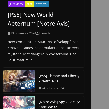
JEUX VIDÉO
TEST
TEST PS5
[PS5] New World
Aeternum [Notre Avis]
13 novembre 2024
Jihnkoda
New World est un MMORPG développé par
Amazon Games, se déroulant dans l’univers
mystérieux et dangereux d’Aeternum, une
île surnaturelle
[PS5] Throne and Liberty
– Notre Avis
24 octobre 2024
[Notre Avis] Spy x Family:
Code White