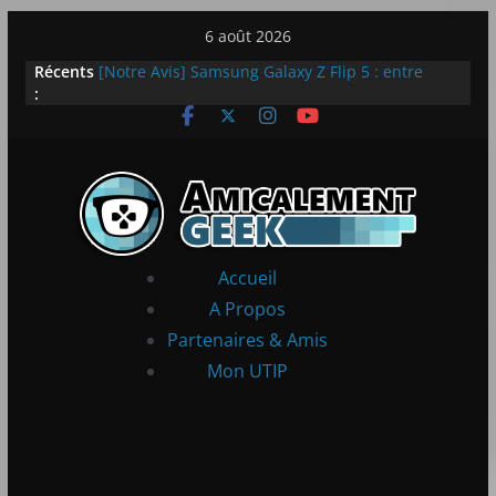
Passer
6 août 2026
au
Récents
[Notre Avis] Samsung Galaxy Z Flip 5 : entre
contenu
:
innovation et quotidien
[PS5] New World Aeternum [Notre Avis]
[PS5] Throne and Liberty – Notre Avis
[Notre Avis] Spy x Family: Code White
LEGO dévoile la LEGO Technic McLaren P1
Accueil
A Propos
Partenaires & Amis
Mon UTIP