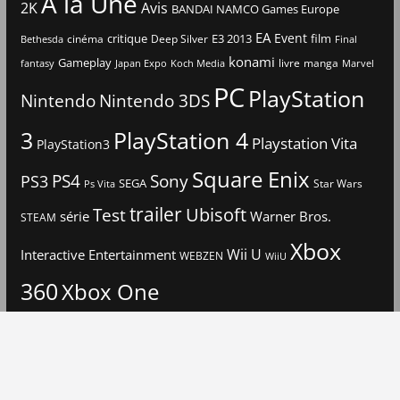
A la Une
2K
Avis
BANDAI NAMCO Games Europe
EA
Event
critique
E3 2013
film
cinéma
Deep Silver
Bethesda
Final
konami
Gameplay
livre
manga
Japan Expo
fantasy
Koch Media
Marvel
PC
PlayStation
Nintendo
Nintendo 3DS
3
PlayStation 4
Playstation Vita
PlayStation3
Square Enix
PS4
Sony
PS3
SEGA
Star Wars
Ps Vita
trailer
Ubisoft
Test
Warner Bros.
série
STEAM
Xbox
Interactive Entertainment
Wii U
WEBZEN
WiiU
360
Xbox One