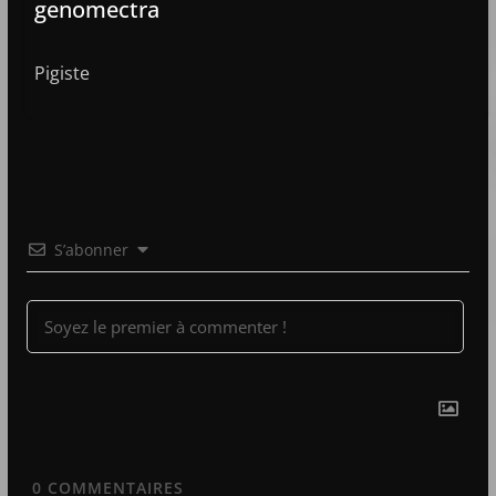
genomectra
Pigiste
S’abonner
0
COMMENTAIRES