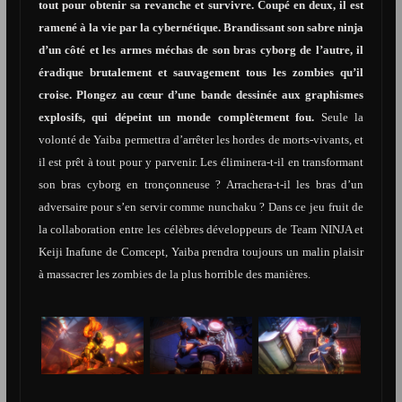
tout pour obtenir sa revanche et survivre. Coupé en deux, il est
ramené à la vie par la cybernétique. Brandissant son sabre ninja
d’un côté et les armes méchas de son bras cyborg de l’autre, il
éradique brutalement et sauvagement tous les zombies qu’il
croise. Plongez au cœur d’une bande dessinée aux graphismes
explosifs, qui dépeint un monde complètement fou.
Seule la
volonté de Yaiba permettra d’arrêter les hordes de morts-vivants, et
il est prêt à tout pour y parvenir. Les éliminera-t-il en transformant
son bras cyborg en tronçonneuse ? Arrachera-t-il les bras d’un
adversaire pour s’en servir comme nunchaku ? Dans ce jeu fruit de
la collaboration entre les célèbres développeurs de Team NINJA et
Keiji Inafune de Comcept, Yaiba prendra toujours un malin plaisir
à massacrer les zombies de la plus horrible des manières.