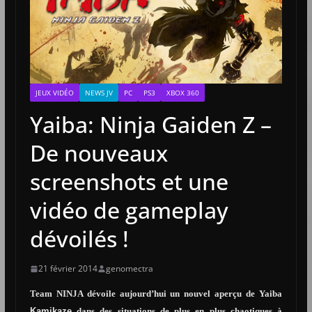
JEUX VIDÉO
NEWS JV
PC
PS3
XBOX 360
Yaiba: Ninja Gaiden Z –
De nouveaux
screenshots et une
vidéo de gameplay
dévoilés !
21 février 2014
genomectra
Team NINJA dévoile aujourd’hui un nouvel aperçu de Yaiba
Kamikaze
dans des situations de plus en plus chaotiques à